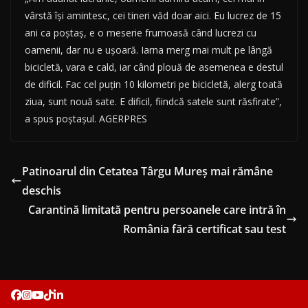
vârstă îşi amintesc, cei tineri văd doar aici. Eu lucrez de 15
ani ca poştaş, e o meserie frumoasă când lucrezi cu
oamenii, dar nu e uşoară. Iarna merg mai mult pe lângă
bicicletă, vara e cald, iar când plouă de asemenea e destul
de dificil. Fac cel puţin 10 kilometri pe bicicletă, alerg toată
ziua, sunt nouă sate. E dificil, fiindcă satele sunt răsfirate”,
a spus poştaşul. AGERPRES
Patinoarul din Cetatea Târgu Mureș mai rămâne
deschis
Carantină limitată pentru persoanele care intră în
România fără certificat sau test