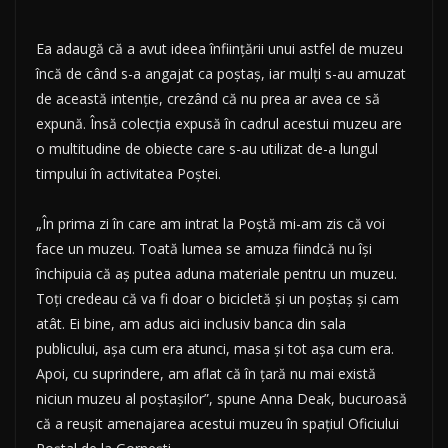
Ea adaugă că a avut ideea înfiinţării unui astfel de muzeu
încă de când s-a angajat ca poştaş, iar mulţi s-au amuzat
de această intenţie, crezând că nu prea ar avea ce să
expună. Însă colecţia expusă în cadrul acestui muzeu are
o multitudine de obiecte care s-au utilizat de-a lungul
timpului în activitatea Poştei.
„În prima zi în care am intrat la Poştă mi-am zis că voi
face un muzeu. Toată lumea se amuza fiindcă nu îşi
închipuia că aş putea aduna materiale pentru un muzeu.
Toţi credeau că va fi doar o bicicletă şi un poştaş şi cam
atât. Ei bine, am adus aici inclusiv banca din sala
publicului, aşa cum era atunci, masa şi tot aşa cum era.
Apoi, cu suprindere, am aflat că în ţară nu mai există
niciun muzeu al poştaşilor”, spune Anna Deak, bucuroasă
că a reuşit amenajarea acestui muzeu în spaţiul Oficiului