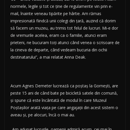
normele, legile şi tot ce ţine de regulamente vin prin e-
mail, înainte veneau tipărite pe hârtie. Am rămas
impresionată fiindcă unii colegi din ţară, auzind că dorim
să facem un muzeu, au trimis tot felul de lucruri. Mi-e dor
de vremurile acelea, eram ca o familie, atunci eram
prieteni, ne bucuram toţi atunci când venea o scrisoare de
la cineva de departe, când vedeam bucuria din ochii
destinatarului”, a mai relatat Anna Deak.
Acum Agnes Demeter lucrează ca poştaş la Gorneşti, are
peste 15 ani de când bate pe bicicletă satele din comună,
şi spune că este încântată de modul în care Muzeul
Poştaşilor arată viaţa pe care angajaţii din acest sistem o
aveau şi, pe alocuri, încă o mai au.
„Am adunat lucrurile, oamenii admiră acum, cei mai în