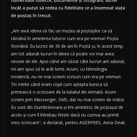
numeroase obiecte, documente şi fotografii, astfel
încât a putut să redea cu fidelitate ce a însemnat viaţa
de poştaş în trecut.
„Am avut ideea să fac un muzeu al poştaşilor ca să
rămână în amintirea tuturor cum era pe vremuri Poşta
Română. Eu lucrez de 30 de ani în Poştă şi, în acest timp,
am tot adunat lucruri în ideea că poate voi mai avea
nevoie de ele. Apoi când am văzut câte lucruri am adunat,
mi-am spus să le arăt lumii. Acum, cu tehnologia
modernă, nu ne mai scriem scrisori cum era pe vremuri.
Ţin minte când eram copil cum aştepta bunica să
primească o scrisoare de la băiatul din Armată. Acum
scriem prin Messenger, SMS, dar nu mai scriem de mână.
Eu sunt din Dumbrăvioara şi îmi amintesc de poştaşul de
acolo şi cum îl întrebau fetele dacă nu cumva au primit
vreo scrisoare”, a declarat, pentru AGERPRES, Anna Deak.