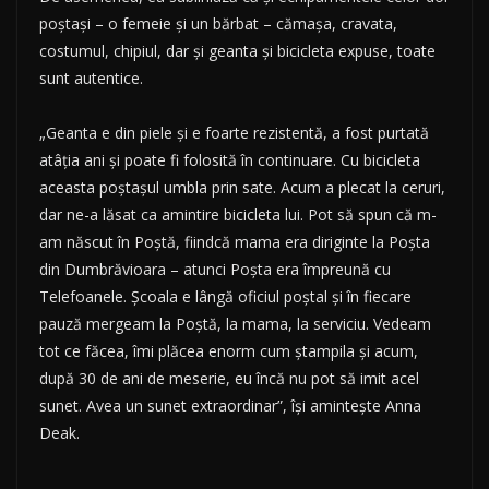
poştaşi – o femeie şi un bărbat – cămaşa, cravata,
costumul, chipiul, dar şi geanta şi bicicleta expuse, toate
sunt autentice.
„Geanta e din piele şi e foarte rezistentă, a fost purtată
atâţia ani şi poate fi folosită în continuare. Cu bicicleta
aceasta poştaşul umbla prin sate. Acum a plecat la ceruri,
dar ne-a lăsat ca amintire bicicleta lui. Pot să spun că m-
am născut în Poştă, fiindcă mama era diriginte la Poşta
din Dumbrăvioara – atunci Poşta era împreună cu
Telefoanele. Şcoala e lângă oficiul poştal şi în fiecare
pauză mergeam la Poştă, la mama, la serviciu. Vedeam
tot ce făcea, îmi plăcea enorm cum ştampila şi acum,
după 30 de ani de meserie, eu încă nu pot să imit acel
sunet. Avea un sunet extraordinar”, îşi aminteşte Anna
Deak.