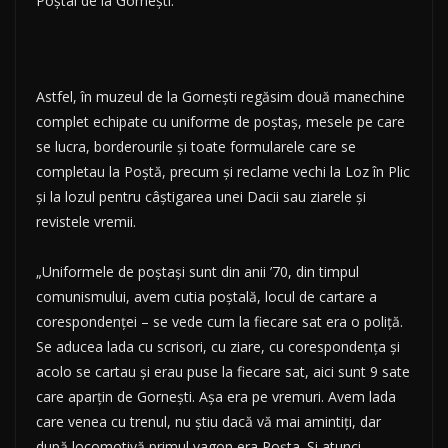
Poştal de la Gorneşti.
Astfel, în muzeul de la Gorneşti regăsim două manechine
complet echipate cu uniforme de poştaş, mesele pe care
se lucra, borderourile şi toate formularele care se
completau la Poştă, precum şi reclame vechi la Loz în Plic
şi la lozul pentru câştigarea unei Dacii sau ziarele şi
revistele vremii.
„Uniformele de poştaşi sunt din anii ’70, din timpul
comunismului, avem cutia poştală, locul de cartare a
corespondenţei – se vede cum la fiecare sat era o poliţă.
Se aducea lada cu scrisori, cu ziare, cu corespondenţa şi
acolo se cartau şi erau puse la fiecare sat, aici sunt 9 sate
care aparţin de Gorneşti. Aşa era pe vremuri. Avem lada
care venea cu trenul, nu ştiu dacă vă mai amintiţi, dar
după locomotivă primul vagon era Poşta. Şi atunci