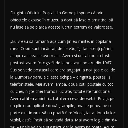
Diriginta Oficiului Poştal din Gorneşti spune că prin
obiectele expuse în muzeu a dorit să lase o amintire, să
nu lase să se piardă aceste lucruri extrem de valoroase.
„Eu vreau să rămână aşa cum ţin eu minte, în copilăria
mea. Copiii sunt încântaţi de ce văd, îşi fac atenţi părinţii
asupra a ceea ce avem aici. Avem şi un tablou cu foşti
poştaşi, avem fotografii de la postaşul nostru din 1967.
Sus se vede poştaşul care era angajat la noi, jos e cel de
la Dumbrăvioara, aici este echipa – diriginta, poştaşii şi
telefonistele. Mai avem lampa, două cutii poştale cu tot
cu chei, nişte chei frumos lucrate, totul este funcţional.
Avem atâtea amintiri… totul era ceva deosebit. Priviţi, pe
un plic erau aplicate două ştampile, una se punea pe o
parte din timbru, să nu poată fi refolosit, iar a doua la loc
vizibil, astfel încât să se vadă data. Mai avem legile din ’64,
’66 – unele valabile şi astăzi, dar le avem pe toate. Acum