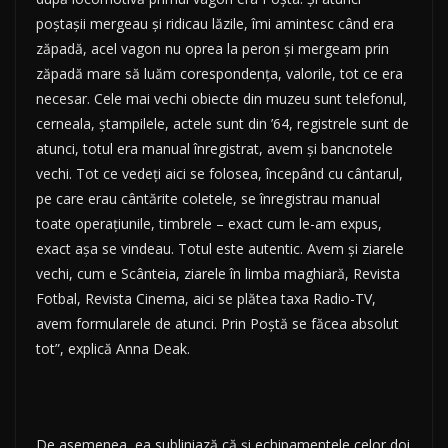
poştaşii mergeau şi ridicau lăzile, îmi amintesc când era
zăpadă, acel vagon nu oprea la peron şi mergeam prin
zăpadă mare să luăm corespondenţa, valorile, tot ce era
necesar. Cele mai vechi obiecte din muzeu sunt telefonul,
cerneala, ştampilele, actele sunt din ’64, registrele sunt de
atunci, totul era manual înregistrat, avem şi bancnotele
vechi. Tot ce vedeţi aici se folosea, începând cu cântarul,
pe care erau cântărite coletele, se înregistrau manual
toate operaţiunile, timbrele – exact cum le-am expus,
exact aşa se vindeau. Totul este autentic. Avem şi ziarele
vechi, cum e Scânteia, ziarele în limba maghiară, Revista
Fotbal, Revista Cinema, aici se plătea taxa Radio-TV,
avem formularele de atunci. Prin Poştă se făcea absolut
tot”, explică Anna Deak.
De asemenea, ea subliniază că şi echipamentele celor doi