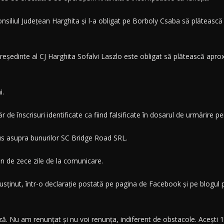
siliul Judeţean Harghita şi l-a obligat pe Borboly Csaba să plătească 
şedinte al CJ Harghita Sofalvi Laszlo este obligat să plătească aproxima
i.
de înscrisuri identificate ca fiind falsificate în dosarul de urmărire pe
pus asupra bunurilor SC Bridge Road SRL.
en de zece zile de la comunicare.
usţinut, într-o declaraţie postată pe pagina de Facebook şi pe blogul 
ză. Nu am renunţat şi nu voi renunţa, indiferent de obstacole. Aceşti 