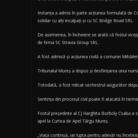
Instanţa a admis în parte acţiunea formulată de Con
solidar cu alţi inculpaţi şi cu SC Bridge Road SRL.
De asemenea, în încheiere se arată că fostul vicepre
de firma SC Stravia Group SRL.
A fost admisă şi acţiunea civilă a comunei Mihăilen
Tribunalul Mureş a dispus şi desfiinţarea unui număr 
Totodată, a fost ridicat sechestrul asigurător dis
Sentinţa din procesul civil poate fi atacată în term
Fostul preşedinte al CJ Harghita Borboly Csaba a s
apel la Curtea de Apel Târgu Mureş.
„Viaţa continuă, iar lupta pentru adevăr nu încetea