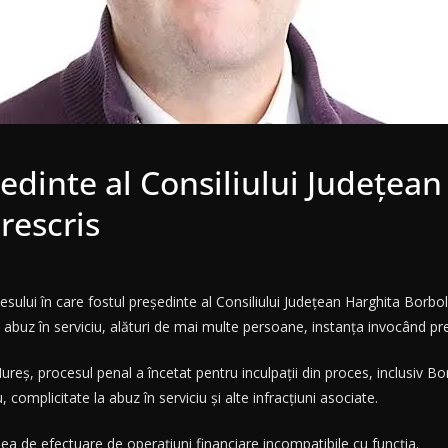
şedinte al Consiliului Judeţea
prescris
sului în care fostul preşedinte al Consiliului Judeţean Harghita Borboly
i abuz în serviciu, alături de mai multe persoane, instanţa invocând pre
 Mureş, procesul penal a încetat pentru inculpaţii din proces, inclusiv B
u, complicitate la abuz în serviciu şi alte infracţiuni asociate.
unea de efectuare de operaţiuni financiare incompatibile cu funcţia.