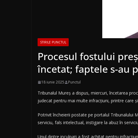
STIRILE PUNCTUL
Procesul fostului pre
încetat; faptele s-au 
18 iunie 2025
Punctul
Tribunalul Mureş a dispus, miercuri, încetarea proce
judecat pentru mai multe infracţiuni, printre care ş
Potrivit încheierii postate pe portalul Tribunalului
serviciu, fals intelectual, instigare la abuz în servici
Unul dintre inculpaţi a fost achitat pentru infracţi