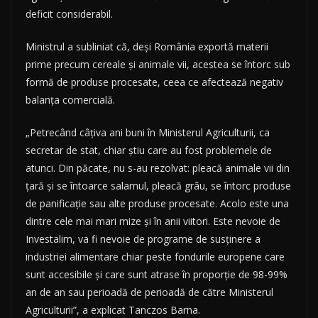
deficit considerabil.
Ministrul a subliniat că, deși România exportă materii
prime precum cereale și animale vii, acestea se întorc sub
formă de produse procesate, ceea ce afectează negativ
balanța comercială.
„Petrecând câţiva ani buni în Ministerul Agriculturii, ca
secretar de stat, chiar ştiu care au fost problemele de
atunci. Din păcate, nu s-au rezolvat: pleacă animale vii din
ţară şi se întoarce salamul, pleacă grâu, se întorc produse
de panificație sau alte produse procesate. Acolo este una
dintre cele mai mari mize şi în anii viitori. Este nevoie de
Investalim, va fi nevoie de programe de susţinere a
industriei alimentare chiar peste fondurile europene care
sunt accesibile şi care sunt atrase în proporţie de 98-99%
an de an sau perioadă de perioadă de către Ministerul
Agriculturii”, a explicat Tanczos Barna.