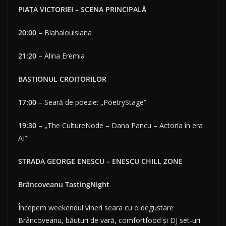
PIAȚA VICTORIEI – SCENA PRINCIPALĂ
20:00
– Blahalouisiana
21:20
– Alina Eremia
BASTIONUL CROITORILOR
17:00
– Seară de poezie: „PoetryStage”
19:30
– „The CultureNode – Dana Pancu – Actoria în era
AI”
STRADA GEORGE ENESCU – ENESCU CHILL ZONE
Brâncoveanu TastingNight
Începem weekendul vineri seara cu o degustare
Brâncoveanu, băuturi de vară, comfortfood și DJ set-uri