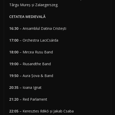
Târgu Mureș și Zalaegerszeg.
CETATEA MEDIEVALĂ
16:30
– Ansamblul Datina Cristești
17:00
– Orchestra LaciCsárda
18:00
– Mircea Rusu Band
19:00
– Riusandthe Band
19:50
– Aura Șova & Band
20:35
– Ioana Ignat
21:20
– Red Parlament
22:05
– Keresztes Ildikó și Jakab Csaba