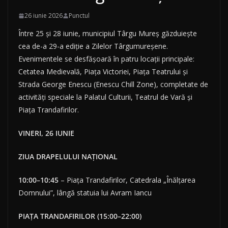
26 iunie 2026
Punctul
Între 25 și 28 iunie, municipiul Târgu Mureș găzduiește
cea de-a 29-a ediție a Zilelor Târgumureșene.
Evenimentele se desfășoară în patru locații principale:
Cetatea Medievală, Piața Victoriei, Piața Teatrului și
Strada George Enescu (Enescu Chill Zone), completate de
activități speciale la Palatul Culturii, Teatrul de Vară și
Piața Trandafirilor.
VINERI, 26 IUNIE
ZIUA DRAPELULUI NAȚIONAL
10:00–10:45
– Piața Trandafirilor, Catedrala „Înălțarea
Domnului”, lângă statuia lui Avram Iancu
PIAȚA TRANDAFIRILOR (15:00–22:00)