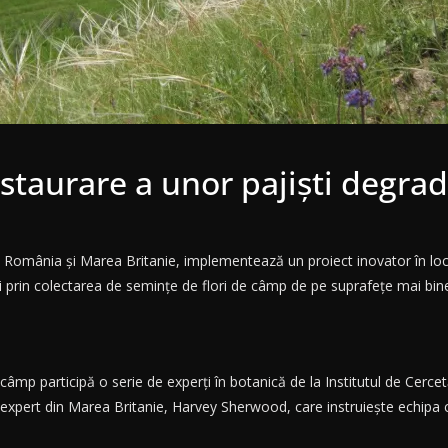
estaurare a unor pajiști degra
n România și Marea Britanie, implementează un proiect inovator în loc
 prin colectarea de semințe de flori de câmp de pe suprafețe mai bin
 câmp participă o serie de experți în botanică de la Institutul de Cerce
un expert din Marea Britanie, Harvey Sherwood, care instruiește echip