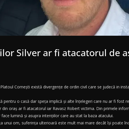
lor Silver ar fi atacatorul de 
a Platoul Cornești există divergențe de ordin civil care se judecă in ins
 pentru o casă dar speța implică și alte înțelegeri care nu ar fi fost r
r din oraș ar fi atacatorul iar Ravasz Robert victima. Din primele informa
 face lumină și asupra intențiilor care au stat la baza atacului.
ța unui om, suferința ulterioară este mult mai mare decât își poate înc