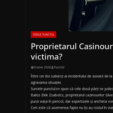
STIRILE PUNCTUL
Proprietarul Casinouri
victima?
9 iunie 2026
Punctul
Între cei doi subiecți ai incidentului de aseară de l
agravarea situației.
Sursele punctul.ro spun că cele două părți se judecă
Balizs Elek Zsabolcs, proprietarul cazinourilor Silve
pună viața în pericol, dar expertizele și ancheta vor
Cert este că asemenea fapte nu își au rostul în via