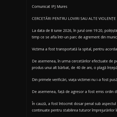
Comunicat IPJ Mures
CERCETĂRI PENTRU LOVIRI SAU ALTE VIOLENȚE
La data de 8 iunie 2026, în jurul orei 19:20, polițișt
timp ce se afla într-un parc de agrement din munici
Victima a fost transportată la spital, pentru acordar
De asemenea, în urma cercetărilor efectuate de poliți
produs unui alt bărbat, de 40 de ani, o plagă înțepăt
Din primele verificări, viața victimei nu i-a fost pus
De asemenea, față de agresor a fost emis ordin de 
În cauză, a fost întocmit dosar penal sub aspectul să
continuate pentru stabilirea tuturor împrejurărilor 