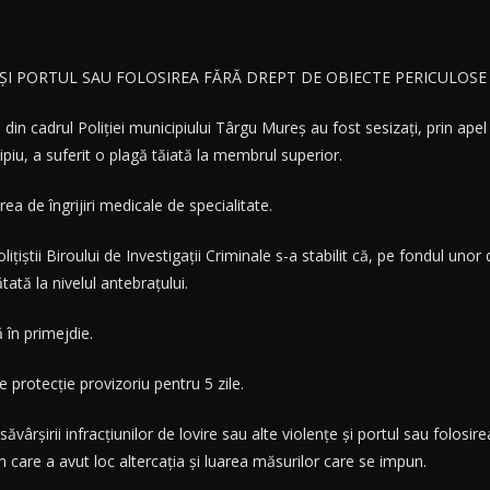
 ȘI PORTUL SAU FOLOSIREA FĂRĂ DREPT DE OBIECTE PERICULOSE
ii din cadrul Poliției municipiului Târgu Mureș au fost sesizați, prin apel
piu, a suferit o plagă tăiată la membrul superior.
ea de îngrijiri medicale de specialitate.
știi Biroului de Investigații Criminale s-a stabilit că, pe fondul unor di
ată la nivelul antebrațului.
ă în primejdie.
protecție provizoriu pentru 5 zile.
vârșirii infracțiunilor de lovire sau alte violențe și portul sau folosire
în care a avut loc altercația și luarea măsurilor care se impun.