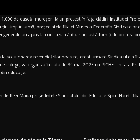
i 1.000 de dascăli mureșeni la un protest în fața clădirii Instituției Pre
in timp în urmă, președintele filialei Mureș a Federafia Sindicatelor 
evei generale au ajuns la concluzia că doar această formă de protest 
 la solutionarea revendicărilor noastre, drept urmare Sindicatul din î
de colegi , va organiza în data de 30 mai 2O23 un PICHET in fata Pref
r din educație.
i de Rezi Maria președintele Sindicatului din Educație Spiru Haret -fili