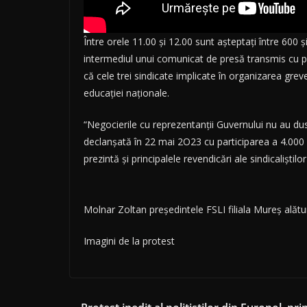
Între orele 11.00 și 12.00 sunt așteptați între 600 ș
intermediul unui comunicat de presă transmis cu puț
că cele trei sindicate implicate în organizarea gr
educației naționale.
“Negocierile cu reprezentanții Guvernului nu au dus
declanșată în 22 mai 2O23 cu participarea a 4.000 
prezintă și principalele revendicări ale sindicaliștilo
Molnar Zoltan președintele FSLI filiala Mureș alătur
Imagini de la protest