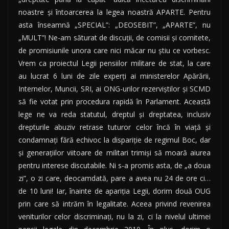
noastre şi întoarcerea la legea noastră APARTE. Pentru
asta înseamnă „SPECIAL”: „DEOSEBIT”, „APARTE”, nu
„MULT”! Ne-am săturat de discuţii, de comisii şi comitete,
de promisiunile unora care nici măcar nu ştiu ce vorbesc.
Vrem ca proiectul Legii pensiilor militare de stat, la care
au lucrat 6 luni de zile experţi ai ministerelor Apărării,
Internelor, Muncii, SRI, ai ONG-urilor rezerviştilor şi SCMD
să fie votat prin procedura rapidă în Parlament. Această
lege ne va reda statutul, dreptul şi dreptatea, inclusiv
drepturile abuziv retrase tuturor celor încă în viaţă şi
condamnaţi fără echivoc la dispariţie de regimul Boc, dar
şi generaţiilor viitoare de militari trimişi să moară aiurea
pentru interese discutabile. Ni s-a promis asta, de „a doua
zi”, o zi care, deocamdată, pare a avea nu 24 de ore ci…
de 10 luni! Iar, înainte de apariţia Legii, dorim două OUG
prin care să intrăm în legalitate. Aceea privind revenirea
veniturilor celor discriminaţi, nu la zi, ci la nivelul ultimei