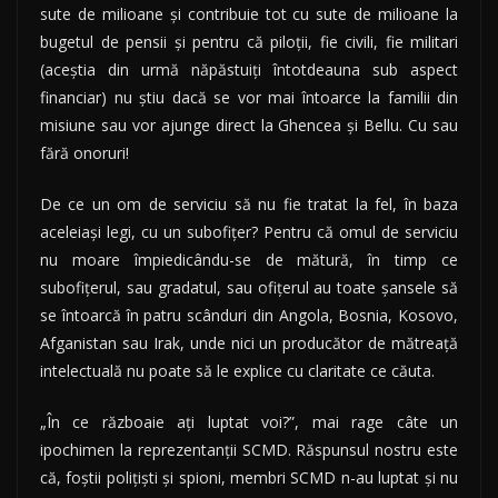
sute de milioane şi contribuie tot cu sute de milioane la
bugetul de pensii şi pentru că piloţii, fie civili, fie militari
(aceştia din urmă năpăstuiţi întotdeauna sub aspect
financiar) nu ştiu dacă se vor mai întoarce la familii din
misiune sau vor ajunge direct la Ghencea şi Bellu. Cu sau
fără onoruri!
De ce un om de serviciu să nu fie tratat la fel, în baza
aceleiaşi legi, cu un subofiţer? Pentru că omul de serviciu
nu moare împiedicându-se de mătură, în timp ce
subofiţerul, sau gradatul, sau ofiţerul au toate şansele să
se întoarcă în patru scânduri din Angola, Bosnia, Kosovo,
Afganistan sau Irak, unde nici un producător de mătreaţă
intelectuală nu poate să le explice cu claritate ce căuta.
„În ce războaie aţi luptat voi?”, mai rage câte un
ipochimen la reprezentanţii SCMD. Răspunsul nostru este
că, foştii poliţişti şi spioni, membri SCMD n-au luptat şi nu