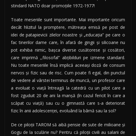
stindard NATO doar promoţiile 1972-1977!
Toate meseriile sunt importante. Mai importante oricum
decât hlizitul la promptere, mătreaţa emisă pe post de
idei de patapievicii zilelor noastre şi „educaţia” pe care o
fac tinerilor dame care, în afară de gingii şi silicoane nu
pot exhiba nimic, başca diverse cusătorese şi cosători,
care imprimă ,,filosofal” abţibilduri pe izmene standard.
Nu toate meseriile însă implică aceeaşi doză de consum
nervos şi fizic sau de risc. Cum poate fi egal, din punctul
de vedere al vârstei terminus de muncă, un profesor care
a evoluat o viaţă întreagă la catedră cu un pilot care a
fost zguduit 20 de ani la manşă (în cazul fericit în care a
scăpat cu viaţă) sau cu o gimnastă care s-a deteriorat
fizic în anii adolescenţei, evoluând la bârnă sau la sol?
De ce piloţii TAROM să aibă pensie de sute de milioane şi
Gogu de la sculărie nu? Pentru că piloţii civili au salarii de