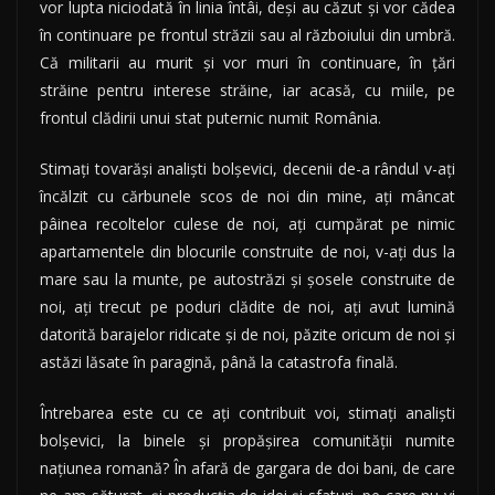
vor lupta niciodată în linia întâi, deşi au căzut şi vor cădea
în continuare pe frontul străzii sau al războiului din umbră.
Că militarii au murit şi vor muri în continuare, în ţări
străine pentru interese străine, iar acasă, cu miile, pe
frontul clădirii unui stat puternic numit România.
Stimaţi tovarăşi analişti bolşevici, decenii de-a rândul v-aţi
încălzit cu cărbunele scos de noi din mine, aţi mâncat
pâinea recoltelor culese de noi, aţi cumpărat pe nimic
apartamentele din blocurile construite de noi, v-aţi dus la
mare sau la munte, pe autostrăzi şi şosele construite de
noi, aţi trecut pe poduri clădite de noi, aţi avut lumină
datorită barajelor ridicate şi de noi, păzite oricum de noi şi
astăzi lăsate în paragină, până la catastrofa finală.
Întrebarea este cu ce aţi contribuit voi, stimaţi analişti
bolşevici, la binele şi propăşirea comunităţii numite
naţiunea romană? În afară de gargara de doi bani, de care