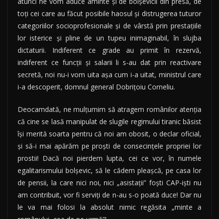
atunci ne vom aduce aminte şi de bolşevicii din presă, de
toţi cei care au făcut posibile haosul şi distrugerea tuturor
categoriilor socioprofesionale şi de vârstă prin prestaţiile
lor isterice şi pline de un tupeu inimaginabil, în slujba
dictaturii. Indiferent ce grade au primit în rezervă,
indiferent ce funcţii şi salarii li s-au dat prin reactivare
secretă, noi nu-i vom uita aşa cum i-a uitat, ministrul care
i-a descoperit, domnul general Dobriţoiu Corneliu.
Deocamdată, ne mulţumim să atragem românilor atenţia
că cine se lasă manipulat de slugile regimului tiranic băsist
îşi merită soarta pentru că noi am obosit, o declar oficial,
şi să-i mai apărăm pe proşti de consecinţele propriei lor
prostii! Dacă noi pierdem lupta, cei ce vor, în numele
egalitarismului bolşevic, să le cădem pleaşcă, pe casa lor
de pensii, la care nici noi, nici „asistaţii” foşti CAP-işti nu
am contribuit, vor fi serviţi de n-au s-o poată duce! Dar nu
le va mai folosi la absolut nimic regăsita „minte a