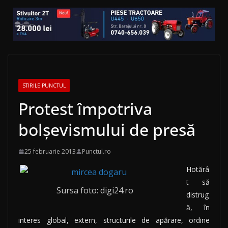
STIRILE PUNCTUL
Protest împotriva
bolşevismului de presă
25 februarie 2013
Punctul.ro
Hotărâ
t să
Sursa foto: digi24.ro
distrug
ă, în
interes global, extern, structurile de apărare, ordine