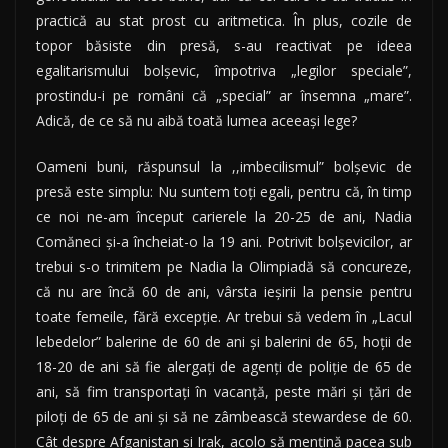
practică au stat prost cu aritmetica. În plus, cozile de
topor băsiste din presă, s-au reactivat pe ideea
egalitarismului bolşevic, împotriva „legilor speciale”,
prostindu-i pe români că „special” ar însemna „mare”.
Adică, de ce să nu aibă toată lumea aceeaşi lege?
Oameni buni, răspunsul la ,,imbecilismul” bolşevic de
presă este simplu: Nu suntem toţi egali, pentru că, în timp
ce noi ne-am început carierele la 20-25 de ani, Nadia
Comăneci şi-a încheiat-o la 19 ani. Potrivit bolşevicilor, ar
trebui s-o trimitem pe Nadia la Olimpiadă să concureze,
că nu are încă 60 de ani, vârsta ieşirii la pensie pentru
toate femeile, fără excepţie. Ar trebui să vedem în „Lacul
lebedelor” balerine de 60 de ani şi balerini de 65, hoţii de
18-20 de ani să fie alergaţi de agenţi de poliţie de 65 de
ani, să fim transportaţi în vacanţă, peste mări şi ţări de
piloţi de 65 de ani şi să ne zâmbească stewardese de 60.
Cât despre Afganistan şi Irak, acolo să menţină pacea sub