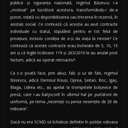
publică şi siguranţa naţională, regimul Băsescu i-a
„motivat” pe lucrătorii acestora, transformându-i de-a
pururi, odată cu disponibilizarea sau trecerea în rezervă, în
asistaţi social. Ce contează că aceştia au avut contracte
individuale cu statul, stipulând pentru ei tot felul de
privaţiuni, inclusiv condiţia de a-şi da viaţa la nevoie? Ce
contează că aceste contracte erau încheiate de 5, 10, 15
ani şi că legile ticăloase 119 şi 263/2010 le-au anulat post
factum, adică au operat retroactiv?
Ca s-o poată face, prin abuz, fals şi uz de fals, regimul
Băsescu, adică Demisul însuşi, Oprea, Şeitan, Boc, Igaş,
Blaga, Udrea etc., au apelat la trompetele bolşevice de
presă, care i-au batjocorit în ultimul hal pe purtătorii de
uniformă, pe tema „nesimţiţi cu pensii nesimţite de 20 de
milioane”.
Dacă nu era SCMD să lichideze definitiv în justiţie odioasa