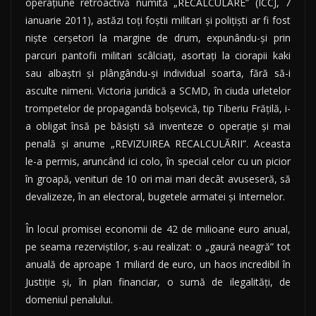
operaţiune retroactivă numită „RECALCULARE” (ICCJ, 7
ianuarie 2011), astăzi toţi foştii militari şi poliţişti ar fi fost
nişte cerşetori la margine de drum, expunându-şi prin
parcuri pantofii militari scâlciaţi, asortaţi la ciorapii kaki
sau albaştri şi plângându-şi individual soarta, fără să-i
asculte nimeni. Victoria juridică a SCMD, în ciuda urletelor
trompetelor de propagandă bolşevică, tip Tiberiu Frăţilă, i-
a obligat însă pe băsişti să inventeze o operaţie şi mai
penală şi anume „REVIZUIREA RECALCULĂRII”. Aceasta
le-a permis, aruncând ici colo, în special celor cu un picior
în groapă, venituri de 10 ori mai mari decât avuseseră, să
devalizeze, în an electoral, bugetele armatei şi Internelor.
În locul promisei economii de 42 de milioane euro anual,
pe seama rezerviştilor, s-au realizat: o „gaură neagră” tot
anuală de aproape 1 miliard de euro, un haos incredibil în
Justiţie şi, în plan financiar, o sumă de ilegalităţi, de
domeniul penalului.