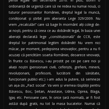
pensii legale din decembrie 2010. În plus, dorim o
ordonanţă de urgenţă care să ne redea nu numai nouă, ci
tuturor pensionarilor României, dreptul legal la muncă,
condiţionat şi ştirbit prin aberanta Lege 329/2009. Nu
vrem „recalculări” care să bage în mormânt alţi colegi de-
ai noşti, pentru că ceea ce au dobândit legal, în baza unei
aberaţii declarată lege „constituţională” de CCR, este
dreptul lor patrimonial legitim dobândit! Nu vrem nici
măcar, pe moment, pedepsirea vinovaţilor, pentru a nu fi
acuzaţi că periclităm soarta României, deoarece vinovaţii,
în frunte cu Băsescu, i-au prostit pe cei pe care noi şi
aliaţii noştri (pensionarii civili, ceferiştii, grefierii, minerii,
revoluţionarii, profesorii, lucrătorii din sănătate,
funcţionarii publici etc.) i-am adus la putere, să semneze
un aşa-zis „Pact social”. Va veni şi vremea răsplăţii pentru
Băsescu, Boc, Şeitan, Anastase, Udrea, Oprea, Blaga,
Igaş etc. Persoane care, în orice ţară normală, ar fi fost
astăzi după gratii, nu tot la masa bucatelor. Numai că