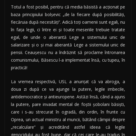
Totul a fost posibil, pentru că media băsistă a acţionat pe
baza principiului bolşevic „de la fiecare după posibilităţi,
fiecăruia după necesităţi”. Adică toţi oamenii sunt egali, nu
în faţa legii, ci între ei şi toate meseriile trebuie tratate
egal, de unde o aberantă Lege a sistemului unic de
salarizare şi o şi mai aberantă Lege a sistemului unic de
pensii. Ceauşescu nu a îndrăznit să proclame întronarea
comunismului, Băsescu l-a implementat însă, cu tupeu, în
practică!
La vremea respectivă, USL a anunţat că va abroga, a
doua zi după ce va ajunge la putere, legile imbecile,
antidemocratice şi antieuropene. Astăzi însă, când a ajuns
la putere, pare invadat mental de foştii şobolani băsişti,
care i s-au strecurat în ogradă, din ordin, în frunte cu
Oprea, un actual ministru al muncii, bătând câmpii despre
„recalculare” şi acreditând astfel ideea că legile
genocidului au fost bune, dar că cei care le-au tradus în