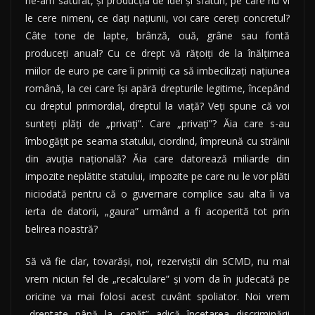
ne-am săturat, şi producţia de idei şi sfaturi, pe care nu vi
le cere nimeni, ce daţi naţiunii, voi care cereţi concretul?
Câte tone de lapte, brânză, ouă, grâne sau fontă
produceţi anual? Cu ce drept vă răţoiţi de la înălţimea
miilor de euro pe care îi primiţi ca să imbecilizaţi naţiunea
română, la cei care îşi apără drepturile legitime, începând
cu dreptul primordial, dreptul la viaţă? Veţi spune că voi
sunteţi plăţi de „privaţi”. Care „privaţi”? Ăia care s-au
îmbogăţit pe seama statului, ciordind, împreună cu străinii
din avuţia naţională? Ăia care datorează miliarde din
impozite neplătite statului, impozite pe care nu le vor plăti
niciodată pentru că o guvernare complice sau alta îi va
ierta de datorii, „gaura” urmând a fi acoperită tot prin
belirea noastră?
Să vă fie clar, tovarăşi, noi, rezerviştii din SCMD, nu mai
vrem niciun fel de „recalculare” şi vom da în judecată pe
oricine va mai folosi acest cuvânt spoliator. Noi vrem
„dreptate până la capăt” adică încetarea discriminării