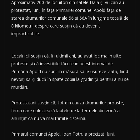
Aproximativ 200 de locuitori din satele Daia şi Vulcan au
protestat, luni, în faţa Primăriei comunei Apold faţă de
starea drumurilor comunale 56 şi 56A în lungime totală de
8 kilometri, despre care susţin că au devenit
impracticabile.
Localnicii susţin că, în ultimii ani, au avut loc mai multe
proteste şi că investiţiile făcute în acest interval de
Primăria Apold nu sunt în măsură să le uşureze viaţa, fiind
nevoiţi să-şi ducă în spate copiii la grădiniţă pentru a nu se
murdări.
Protestatarii susţin că, tot din cauza drumurilor proaste,
firma care colectează laptele de la fermele din zonă a
anunţat că nu va mai trimite cisterna.
Primarul comunei Apold, Ioan Toth, a precizat, luni,