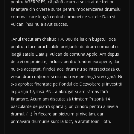
pentru AGERPRES, că până acum a solicitat de trei ori
finanţare din diverse surse pentru modernizarea drumului
comunal care leagă centrul comunei de saltele Daia şi
Vulcan, însă nu a avut succes.
„Anul trecut am cheltuit 170.000 de lei din bugetul local
pentru a face practicabile porţiunile de drum comunal ce
leagă satele Daia şi Vulcan de comuna Apold. Am depus
de trei ori proiecte, inclusiv pentru fonduri europene, dar
nu s-a acceptat, fiindcă acel drum nu se intersectează cu
vreun drum naţional şi nici nu trece pe lângă vreo gară. Ni
s-a aprobat finanţare pe Fondul de Dezvoltare şi Investiţii
la poziţia 17, însă PNL a abrogat şi am rămas fără
finanţare. Acum am discutat să trimitem în zonă 14
basculante de piatră spartă şi un cilindru pentru a nivela
drumul. (…) În fiecare an pietruim şi nivelăm, dar
primăvara drumurile sunt la loc”, a arătat Ioan Toth.