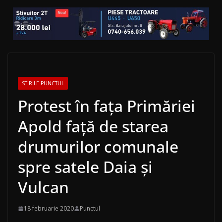
STIRILE PUNCTUL
Protest în faţa Primăriei
Apold faţă de starea
drumurilor comunale
spre satele Daia şi
Vulcan
18 februarie 2020
Punctul