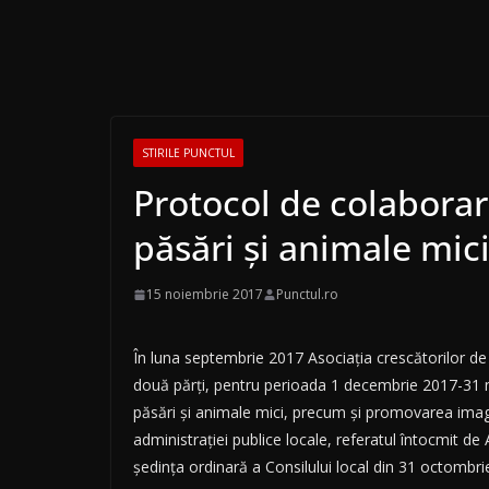
STIRILE PUNCTUL
Protocol de colaborare
păsări și animale mic
15 noiembrie 2017
Punctul.ro
În luna septembrie 2017 Asociația crescătorilor de 
două părți, pentru perioada 1 decembrie 2017-31 no
păsări și animale mici, precum și promovarea imagin
administrației publice locale, referatul întocmit de
ședința ordinară a Consilului local din 31 octombri