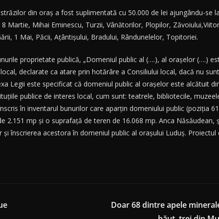
răzilor din oraș a fost suplimentată cu 50.000 de lei ajungându-se la 
 Martie, Mihai Eminescu, Turzii, Vânătorilor, Plopilor, Zăvoiului,Viitoru
ării, 1 Mai, Păcii, Ațântișului, Bradului, Rândunelelor, Topitoriei.
rile proprietate publică, „Domeniul public al (….), al orașelor (….) este 
 local, declarate ca atare prin hotărâre a Consiliului local, dacă nu sun
xa Legii este specificat că domeniul public al orașelor este alcătuit din 
ituțiile publice de interes local, cum sunt: teatrele, bibliotecile, muzeele
scris în inventarul bunurilor care aparțin domeniului public (poziția 
ă de 2.151 mp și o suprafață de teren de 16.068 mp. Anca Năsăudean, șefa
or și înscrierea acestora în domeniul public al orașului Luduș. Proiect
ue
Doar 68 dintre apele mineral
băut, trei din M