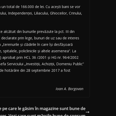
un total de 166.000 de lei. Cu acești bani se vor
lui, Independenței, Liliacului, Ghioceilor, Crinului,
alcătuit din bunurile prevăzute la pct. III din
t declarate prin lege, bunuri de uz sau de interes
„terenurile și clădirile în care își desfășoară
, spitalele, policlinicile și altele asemenea”. La
61) aprobat prin HCL 36 /2001 și HG nr. 964/2002
 Serviciului „Investiții, Achiziții, Domeniu Public”
ul de hotărâre din 28 septembrie 2017 a fost
Ioan A. Borgovan
e pe care le găsim în magazine sunt bune de
ureș. Vezi care sunt mărcile bune de consum