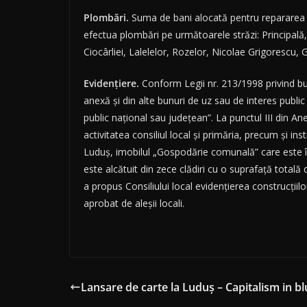
Plombări.
Suma de bani alocată pentru repararea st
efectua plombări pe următoarele străzi: Principală, 8
Ciocârliei, Lalelelor, Rozelor, Nicolae Grigorescu, G
Evidențiere.
Conform Legii nr. 213/1998 privind bunu
anexă și din alte bunuri de uz sau de interes public
public național sau județean”. La punctul III din Ane
activitatea consiliul local și primăria, precum și inst
Luduș, imobilul „Gospodărie comunală” care este în
este alcătuit din zece clădiri cu o suprafață total
a propus Consiliului local evidențierea construcțiil
aprobat de aleșii locali.
Lansare de carte la Luduș – Capitalism in bl