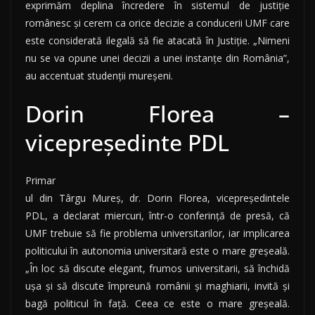
exprimăm deplina încredere în sistemul de justiţie
românesc şi cerem ca orice decizie a conducerii UMF care
este considerată ilegală să fie atacată în Justiţie. „Nimeni
nu se va opune unei decizii a unei instanţe din România”,
au accentuat studenţii mureşeni.
Dorin Florea –
vicepreședinte PDL
Primar
ul din Târgu Mureş, dr. Dorin Florea, vicepreşedintele
PDL, a declarat miercuri, într-o conferinţă de presă, că
UMF trebuie să fie problema universitarilor, iar implicarea
politicului în autonomia universitară este o mare greşeală.
„În loc să discute elegant, frumos universitarii, să închidă
uşa şi să discute împreună românii şi maghiarii, invită şi
bagă politicul în faţă. Ceea ce este o mare greşeală.