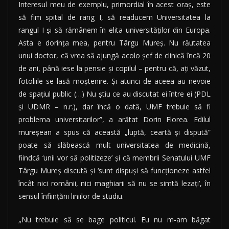
Interesul meu de exemplu, primordial în acest oraş, este
să fim spital de rang I, să readucem Universitatea la
rangul I şi să rămânem în elita universităţilor din Europa.
Asta e dorinţa mea, pentru Târgu Mureş. Nu răutatea
unui doctor, că vrea să ajungă acolo şef de clinică încă 20
de ani, până iese la pensie şi copilul – pentru că, aţi văzut,
fotoliile se lasă moştenire. Şi atunci de aceea au nevoie
de spaţiul public (…) Nu ştiu ce au discutat ei între ei (PDL
şi UDMR – n.r.), dar încă o dată, UMF trebuie să fi
problema universitarilor”, a arătat Dorin Florea. Edilul
mureşean a spus că această „luptă, ceartă şi dispută”
poate să slăbească mult universitatea de medicină,
fiindcă ‘unii vor să politizeze’ şi că membrii Senatului UMF
Târgu Mureş discută şi ‘sunt dispuşi să funcţioneze astfel
încât nici românii, nici maghiarii să nu se simtă lezaţi’, în
sensul înfiinţării liniilor de studiu.
„Nu trebuie să se bage politicul. Eu nu m-am băgat