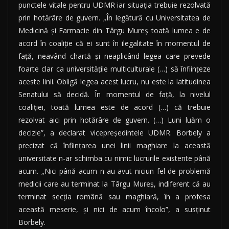
punctele vitale pentru UDMR iar situaţia trebuie rezolvată
prin hotărâre de guvern. „În legătură cu Universitatea de
Medicină şi Farmacie din Târgu Mureş toată lumea e de
acord în coaliţie că ei sunt în ilegalitate în momentul de
faţă, neavând chartă şi neaplicând legea care prevede
foarte clar ca universităţile multiculturale (…) să înfiinţeze
aceste linii. Obligă legea acest lucru, nu este la latitudinea
Senatului să decidă. În momentul de faţă, la nivelul
coaliţiei, toată lumea este de acord (…) că trebuie
rezolvat aici prin hotărâre de guvern. (…) Luni luăm o
decizie”, a declarat vicepreşedintele UDMR. Borbely a
precizat că înfiinţarea unei linii maghiare la această
universitate n-ar schimba cu nimic lucrurile existente până
acum. „Nici până acum n-au avut niciun fel de problemă
medicii care au terminat la Târgu Mureş, indiferent că au
terminat secţia română sau maghiară, în a profesa
această meserie, şi nici de acum încolo”, a susţinut
Borbely.