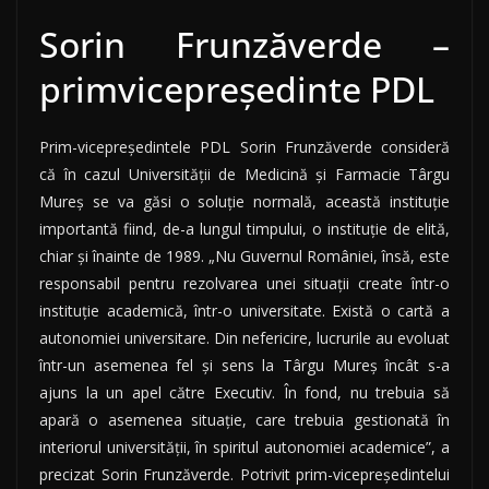
Sorin Frunzăverde –
primvicepreședinte PDL
Prim-vicepreşedintele PDL Sorin Frunzăverde consideră
că în cazul Universităţii de Medicină şi Farmacie Târgu
Mureş se va găsi o soluţie normală, această instituţie
importantă fiind, de-a lungul timpului, o instituţie de elită,
chiar şi înainte de 1989. „Nu Guvernul României, însă, este
responsabil pentru rezolvarea unei situaţii create într-o
instituţie academică, într-o universitate. Există o cartă a
autonomiei universitare. Din nefericire, lucrurile au evoluat
într-un asemenea fel şi sens la Târgu Mureş încât s-a
ajuns la un apel către Executiv. În fond, nu trebuia să
apară o asemenea situaţie, care trebuia gestionată în
interiorul universităţii, în spiritul autonomiei academice”, a
precizat Sorin Frunzăverde. Potrivit prim-vicepreşedintelui