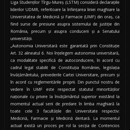
Liga Studenţilor Tîrgu-Mureş (LSTM) consideră declaraţiile
liderilor UDMR, referitoare la înfiinţarea liniei maghiare la
Universitatea de Medicină şi Farmacie (UMF) din oraş, ca
fiind surse de presiune asupra sistemului de justiţie din
România, precum şi asupra conducerii şi a Senatului
universităţii.
„Autonomia Universitară este garantată prin Constituţie
Art. 32 alineatul 6. Noi înţelegem autonomia universitară,
ca modalitate specifică de autoconducere, în acord cu
cadrul legal stabilit de Constituţia României, legislaţia
învăţământului, prevederile Cartei Universitare, precum şi
în acord cu reglementările proprii. Din punctul nostru de
vedere în UMF este respectat statutul minorităţilor
naţionale cu privire la învăţământul superior existând la
momentul actual serii de predare în limba maghiară la
toate cele 3 facultăţile din Universitate respectiv:
Medicină, Farmacie şi Medicină dentară. La momentul
actual există un proces pe rol la secţia de Contencios