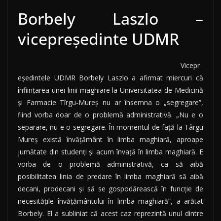
Borbely Laszlo –
vicepreședinte UDMR
Vicepr
eşedintele UDMR Borbely Laszlo a afirmat miercuri că
înfiinţarea unei linii maghiare la Universitatea de Medicină
şi Farmacie Tîrgu-Mureş nu ar însemna o „segregare”,
fiind vorba doar de o problemă administrativă. „Nu e o
separare, nu e o segregare. În momentul de faţă la Târgu
Mureş există învăţământ în limba maghiară, aproape
jumătate din studenţi şi acum învaţă în limba maghiară. E
vorba de o problemă administrativă, ca să aibă
posibilitatea linia de predare în limba maghiară să aibă
decani, prodecani şi să se gospodărească în funcţie de
necesităţile învăţământului în limba maghiară”, a arătat
Borbely. El a subliniat că acest caz reprezintă unul dintre