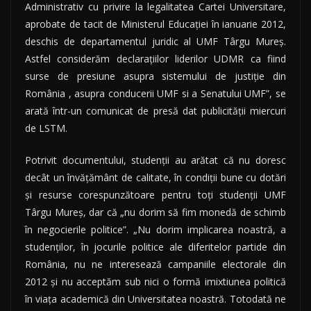
Administrativ cu privire la legalitatea Cartei Universitare,
aprobate de tacit de Ministerul Educaţiei în ianuarie 2012,
deschis de departamentul juridic al UMF Târgu Mureş.
Astfel considerăm declaraţiilor liderilor UDMR ca fiind
surse de presiune asupra sistemului de justiţie din
România , asupra conducerii UMF si a Senatului UMF”, se
arată într-un comunicat de presă dat publicităţii miercuri
de LSTM.
Potrivit documentului, studenţii au arătat că nu doresc
decât un învăţământ de calitate, în condiţii bune cu dotări
şi resurse corespunzătoare pentru toţi studenţii UMF
Târgu Mureş, dar că „nu dorim să fim monedă de schimb
în negocierile politice”. „Nu dorim implicarea noastră, a
studenţilor, în jocurile politice ale diferitelor partide din
România, nu ne interesează campaniile electorale din
2012 şi nu acceptăm sub nici o formă imixtiunea politică
în viaţa academică din Universitatea noastră. Totodată ne