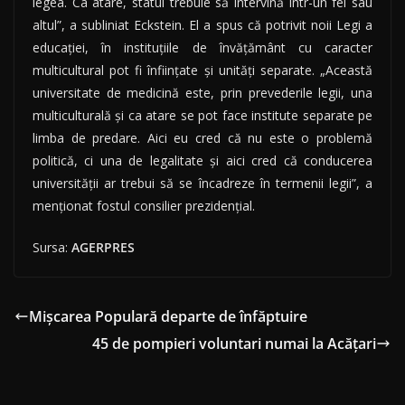
legea. Ca atare, statul trebuie să intervină într-un fel sau
altul”, a subliniat Eckstein. El a spus că potrivit noii Legi a
educaţiei, în instituţiile de învăţământ cu caracter
multicultural pot fi înfiinţate şi unităţi separate. „Această
universitate de medicină este, prin prevederile legii, una
multiculturală şi ca atare se pot face institute separate pe
limba de predare. Aici eu cred că nu este o problemă
politică, ci una de legalitate şi aici cred că conducerea
universităţii ar trebui să se încadreze în termenii legii”, a
menţionat fostul consilier prezidenţial.
Sursa:
AGERPRES
Mişcarea Populară departe de înfăptuire
45 de pompieri voluntari numai la Acățari