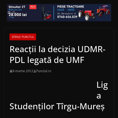
STIRILE PUNCTUL
Reacții la decizia UDMR-
PDL legată de UMF
8 martie 2012
Punctul.ro
Lig
a
Studenților Tîrgu-Mureș