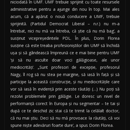
niciodată în UMF. UMF trebuie sprijinit cu toate resursele
administrative pentru a ajunge din nou în top. Mai ales
acum, că a apărut o nouă conducere a UMF, trebuie
sprijinită. (Partidul Democrat Liberal – n.r.) nu m-a
întrebat, nici nu mă va întreba, că ştie că nu mă bag’, a
susţinut vicepreşedintele PDL. În plus, Dorin Florea
susţine că este treaba profesioniştilor din UMF să închidă
uşa şi să gândească împreună ce e mai bine pentru UMF
‘şi să nu asculte doar voci gălăgioase, ale unor
mediocrităţi’. „Sunt profesori de excepţie, profesorul
Nagy, îl rog să nu stea pe margine, să iasă în faţă şi să
participe la această construcţie, şi nu mediocrităţile care
vor să iasă în evidenţă prin aceste răutăţi (…) Nu poţi să
rezolvi problemele prin gălăgie. Le doresc un nivel de
performanţă corect în Europa şi nu segmentar – te tai şi
după ce te deschid zic stai că te trimit la celălalt doctor,
că nu mai ştiu. Deci să nu mă provoace la răutăţi, că voi
spune nişte adevăruri foarte dure’, a spus Dorin Florea.