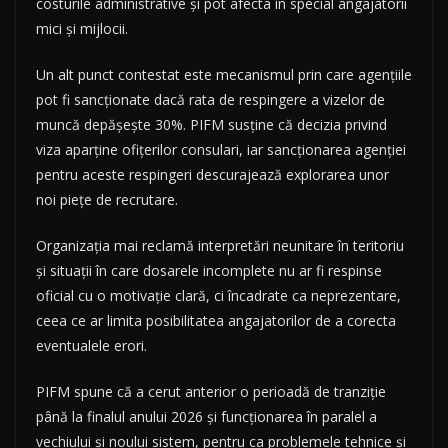
costurile administrative și pot afecta în special angajatorii
mici și mijlocii.
Un alt punct contestat este mecanismul prin care agențiile
pot fi sancționate dacă rata de respingere a vizelor de
muncă depășește 30%. PIFM susține că decizia privind
viza aparține ofițerilor consulari, iar sancționarea agenției
pentru aceste respingeri descurajează explorarea unor
noi piețe de recrutare.
Organizația mai reclamă interpretări neunitare în teritoriu
și situații în care dosarele incomplete nu ar fi respinse
oficial cu o motivație clară, ci încadrate ca neprezentare,
ceea ce ar limita posibilitatea angajatorilor de a corecta
eventualele erori.
PIFM spune că a cerut anterior o perioadă de tranziție
până la finalul anului 2026 și funcționarea în paralel a
vechiului și noului sistem, pentru ca problemele tehnice și