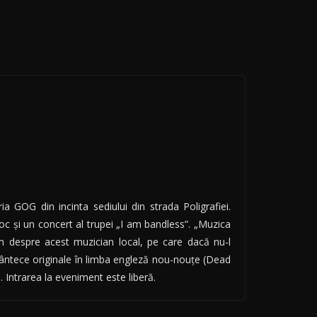
ia GOG din incinta sediului din strada Poligrafiei.
oc și un concert al trupei „I am bandless”. „Muzica
avem despre acest muzician local, pe care dacă nu-l
cântece originale în limba engleză nou-nouţe (Dead
 Intrarea la eveniment este liberă.