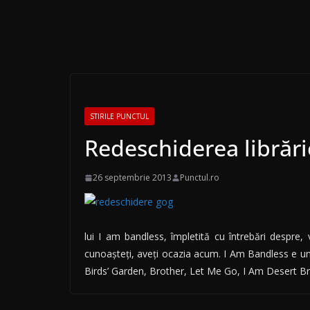
STIRILE PUNCTUL
Redeschiderea librări
26 septembrie 2013
Punctul.ro
lui I am bandless, împletită cu întrebări despre, 
cunoașteți, aveți ocazia acum. I Am Bandless e un
Birds’ Garden, Brother, Let Me Go, I Am Desert Bree