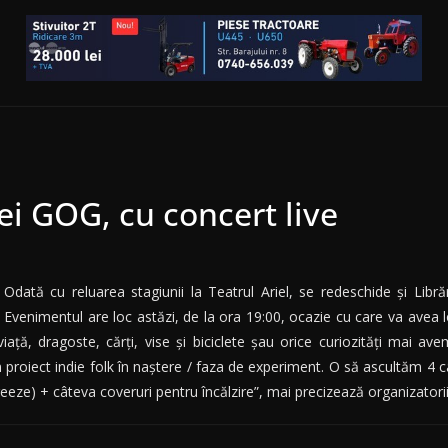
ei GOG, cu concert live
Odată cu reluarea stagiunii la Teatrul Ariel, se redeschide și Librăr
Evenimentul are loc astăzi, de la ora 19:00, ocazie cu care va avea l
viață, dragoste, cărți, vise și biciclete șau orice curiozități mai 
 proiect indie folk în naştere / faza de experiment. O să ascultăm 4 
ze) + câteva coveruri pentru încălzire”, mai precizează organizatorii.