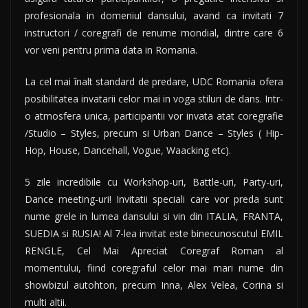
profesionala in domeniul dansului, avand ca invitati 7
instructori / coregrafi de renume mondial, dintre care 6
vor veni pentru prima data in Romania.
La cel mai înalt standard de predare, UDC Romania ofera
posibilitatea invatarii celor mai in voga stiluri de dans. Intr-
o atmosfera unica, participantii vor invata atat coregrafie
/Studio – Styles, precum si Urban Dance – Styles ( Hip-
Hop, House, Dancehall, Vogue, Waacking etc).
5 zile incredibile cu Workshop-uri, Battle-uri, Party-uri,
Dance meeting-uri! Invitatii speciali care vor preda sunt
nume grele in lumea dansului si vin din ITALIA, FRANTA,
SUEDIA si RUSIA! Al 7-lea invitat este binecunoscutul EMIL
RENGLE, Cel Mai Apreciat Coregraf Roman al
momentului, fiind coregraful celor mai mari nume din
showbizul autohton, precum Inna, Alex Velea, Corina si
multi altii.