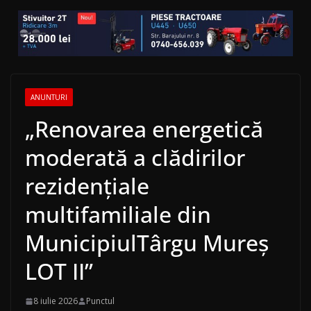
ANUNTURI
„Renovarea energetică
moderată a clădirilor
rezidențiale
multifamiliale din
MunicipiulTârgu Mureș
LOT II”
8 iulie 2026
Punctul