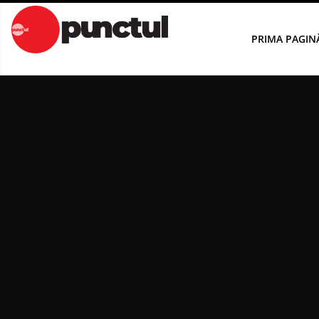
Sari
la
PRIMA PAGIN
conținut