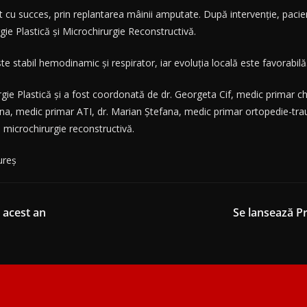
 cu succes, prin replantarea mâinii amputate. După intervenție, pacient
ie Plastică și Microchirurgie Reconstructivă.
ste stabil hemodinamic și respirator, iar evoluția locală este favorabilă
gie Plastică și a fost coordonată de dr. Georgeta Cif, medic primar chi
a, medic primar ATI, dr. Marian Ștefana, medic primar ortopedie-trau
i microchirurgie reconstructivă.
ureș
 acest an
Se lansează P