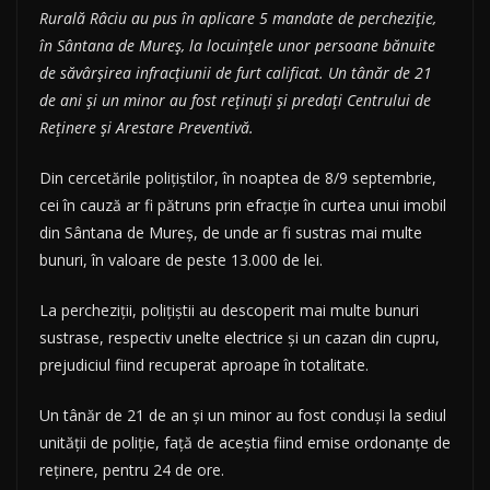
Rurală Râciu au pus în aplicare 5 mandate de percheziție,
în Sântana de Mureș, la locuințele unor persoane bănuite
de săvârșirea infracțiunii de furt calificat. Un tânăr de 21
de ani și un minor au fost reținuți și predați Centrului de
Reținere și Arestare Preventivă.
Din cercetările polițiștilor, în noaptea de 8/9 septembrie,
cei în cauză ar fi pătruns prin efracție în curtea unui imobil
din Sântana de Mureș, de unde ar fi sustras mai multe
bunuri, în valoare de peste 13.000 de lei.
La percheziții, polițiștii au descoperit mai multe bunuri
sustrase, respectiv unelte electrice și un cazan din cupru,
prejudiciul fiind recuperat aproape în totalitate.
Un tânăr de 21 de an și un minor au fost conduși la sediul
unității de poliție, față de aceștia fiind emise ordonanțe de
reținere, pentru 24 de ore.