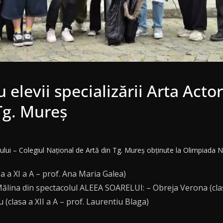
elevii specializării Arta Actor
Tg. Mureș
rului – Colegiul Național de Artă din Tg. Mureș obținute la Olimpiada Na
a a XI a A – prof. Ana Maria Galea)
 Mălina din spectacolul ALEEA SOARELUI: – Obreja Verona (clas
u (clasa a XII a A – prof. Laurentiu Blaga)