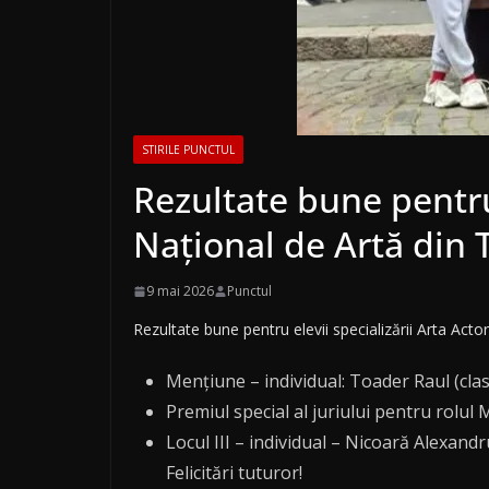
STIRILE PUNCTUL
Rezultate bune pentru 
Național de Artă din 
9 mai 2026
Punctul
Rezultate bune pentru elevii specializării Arta Acto
Mențiune – individual: Toader Raul (clas
Premiul special al juriului pentru rolul
Locul III – individual – Nicoară Alexandr
Felicitări tuturor!