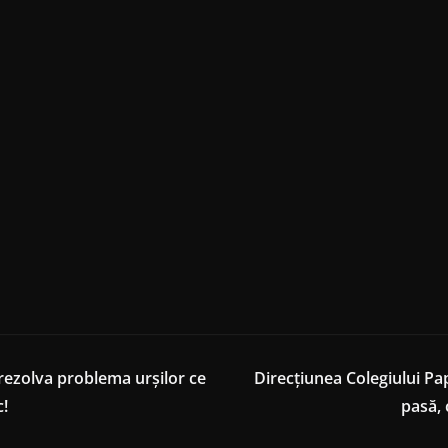
 rezolva problema urșilor ce
Direcțiunea Colegiului P
c!
pasă, c