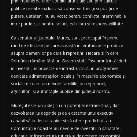
prin impunerea unor condiții artificiale sau prin calcule
politice menite exclusiv să conserve funcții și poziții de
putere. Cetățenii nu au votat pentru conflicte interminabile
între partide, ci pentru soluții, echilibru și responsabilitate.
Ca senator al județului Mureș, sunt preocupat în primul
rând de efectele pe care această incertitudine le produce
asupra oamenilor pe care îi reprezint. Fiecare zi în care
România rămâne fără un Guvern stabil înseamnă întârzieri
în investiții, în proiecte de infrastructură, în programele
dedicate administrațiilor locale și în măsurile economice și
sociale de care au nevoie familiile, antreprenorii,
agricultorii și autoritățile publice din județul nostru.
Mureșul este un județ cu un potențial extraordinar, dar
dezvoltarea lui depinde și de existența unui executiv
capabil să ia decizii rapide și să ofere predictibilitate.
Comunitățile noastre au nevoie de investiții în sănătate,
educație, infrastructură rutieră și dezvoltare economică,