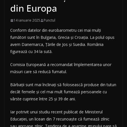
din Europa
14 ianuarie 2025
Punctul
Conform datelor din eurobarometru cei mai mulți
fumători sunt în Bulgaria, Grecia și Croația. La polul opus
avem Danemarca, Țările de Jos și Suedia. România
figurează cu 34 la sută.
Comisia Europeană a recomandat împlementarea unor
măsuri care să reducă fumatul.
Bărbații sunt mai înclinaţi să folosească produse din tutun
decât femeile și cel mai mult fumează persoanele cu
vârste cuprinse între 25 și 39 de ani.
Iar potrivit unui studiu recent publicat de Ministerul
Educației, un licean din 7 recunoaşte că fumează zilnic
sau aproape zilnic. Tendința de a aparține grupului pare să