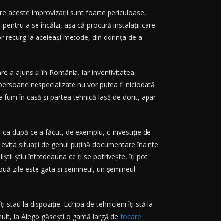
re aceste improvizații sunt foarte periculoase,
entru a se încălzi, aşa că procură instalaţii care
 recurg la aceleaşi metode, din dorinţa de a
are a ajuns și în România. Iar inventivitatea
 persoane nespecializate nu vor putea fi niciodată
 fum în casă şi partea tehnică lasă de dorit, apar
a ca după ce a făcut, de exemplu, o investiție de
a evita situații de genul puțină documentare înainte
știi știu întotdeauna ce ți se potrivește, îți pot
n două zile este gata și șemineul, un șemineul
ți stau la dispoziție. Echipa de tehnicieni îţi stă la
i mult, la Alego găseşti o gamă largă de
focare