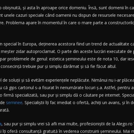
o obişnuită, și asta în aproape orice domeniu. Însă, sunt domenii în ca
nt unele cazuri speciale când oamenii nu dispun de resursele necesare p
re. Problema apare în momentul în care o mare parte a constructorilor
 în special în Europa, deţinerea acestora fiind un trend de actualitate c
un meşter zidar autoproclamat. O parte din aceste lucrări executate de
apar problemele de genul: estetica şemineului este de nota 10, dar iese
n consecinţă trebuie pur şi simplu dărâmat şi să fie făcut altul.
l de soluții și să evităm experiențele neplăcute. Nimănui nu i-ar plăce
 că gips cartonul s-a fisurat în nenumărate locuri ș.a. Astfel, pentru 
o firmă specializată, sau pur și simplu dă o căutare pe internet. Speciali
e de
seminee
. Specialiștii îți fac imediat o ofertă, achiți un avans, și î
urată.
a
, sau pur și simplu vrei să afli mai multe, profesioniștii de la Alego.ro î
şi îţi oferă consultanţă gratuită în vederea construirii şemineului. Ma