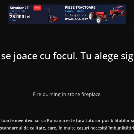
 se joace cu focul. Tu alege s
Fire burning in stone fireplace.
arte inventivi, iar că România este țara tuturor posibilităților și
n standardul de calitate, care, în multe cazuri necesită îmbunătățiri