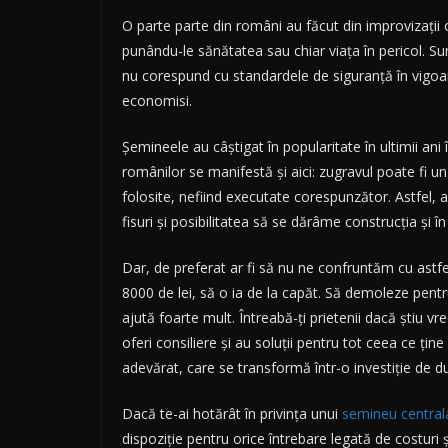
O parte parte din români au făcut din improvizații 
punându-le sănătatea sau chiar viața în pericol. Su
nu corespund cu standardele de siguranţă în vigoa
economisi.
Şemineele au câştigat în popularitate în ultimii ani
românilor se manifestă şi aici: zugravul poate fi 
folosite, nefiind executate corespunzător. Astfel, 
fisuri şi posibilitatea să se dărâme construcţia şi î
Dar, de preferat ar fi să nu ne confruntăm cu astfe
8000 de lei, să o ia de la capăt. Să demoleze pentru
ajută foarte mult. Întreabă-ți prietenii dacă știu vre
oferi consiliere și au soluții pentru tot ceea ce țin
adevărat, care se transformă într-o investiție de d
Dacă te-ai hotărât în privința unui
semineu central
dispoziţie pentru orice întrebare legată de costuri 