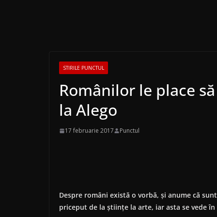
STIRILE PUNCTUL
Românilor le place să
la Alego
17 februarie 2017
Punctul
Despre români există o vorbă, și anume că sunt fo
priceput de la științe la arte, iar asta se vede î