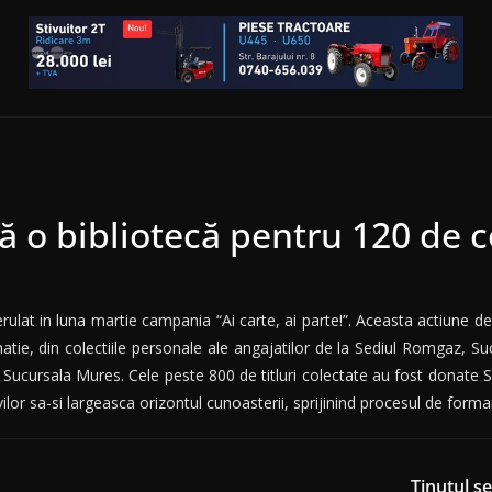
 o bibliotecă pentru 120 de c
lat in luna martie campania “Ai carte, ai parte!”. Aceasta actiune de
natie, din colectiile personale ale angajatilor de la Sediul Romgaz, Su
 Sucursala Mures. Cele peste 800 de titluri colectate au fost donate S
or sa-si largeasca orizontul cunoasterii, sprijinind procesul de formare
Ținutul s