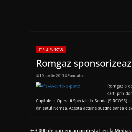
STIRILE PUNCTUL
Romgaz sponsorizează
10 aprilie 2013
Punctul.ro
Romgaz a deru
carti prin do
Capitale si Operatii Speciale la Sonda (SIRCOSS) si
din satul Nemsa. Acesta actiune sustine sansa elevil
3.000 de oameni au protestat ieri la Mediaș