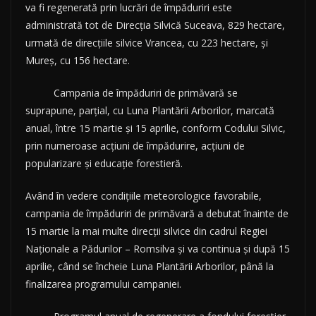
va fi regenerată prin lucrări de împăduriri este
administrată tot de Direcția Silvică Suceava, 829 hectare,
urmată de direcțiile silvice Vrancea, cu 223 hectare, și
Mureș, cu 156 hectare.
Campania de împăduriri de primăvară se
suprapune, parțial, cu Luna Plantării Arborilor, marcată
anual, între 15 martie și 15 aprilie, conform Codului Silvic,
prin numeroase acțiuni de împădurire, acțiuni de
popularizare și educație forestieră.
Având în vedere condițiile meteorologice favorabile,
campania de împăduriri de primăvară a debutat înainte de
15 martie la mai multe direcții silvice din cadrul Regiei
Naționale a Pădurilor – Romsilva și va continua și după 15
aprilie, când se încheie Luna Plantării Arborilor, până la
finalizarea programului campaniei.