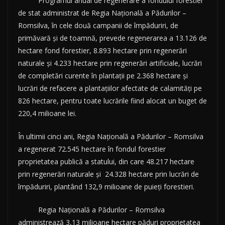
Programul anual de regenerare a fondului forestier
de stat administrat de Regia Națională a Pădurilor –
Romsilva, în cele două campanii de împăduriri, de
primăvară și de toamnă, prevede regenerarea a 13.126 de
hectare fond forestier, 8.893 hectare prin regenerări
naturale și 4.233 hectare prin regenerări artificiale, lucrări
de completări curente în plantații pe 2.368 hectare și
lucrări de refacere a plantațiilor afectate de calamități pe
826 hectare, pentru toate lucrările fiind alocat un buget de
220,4 milioane lei.
În ultimii cinci ani, Regia Națională a Pădurilor – Romsilva
a regenerat 72.545 hectare în fondul forestier
proprietatea publică a statului, din care 48.217 hectare
prin regenerări naturale și 24.328 hectare prin lucrări de
împăduriri, plantând 132,9 milioane de puieți forestieri.
Regia Națională a Pădurilor – Romsilva
administrează 3,13 milioane hectare păduri proprietatea