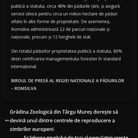
publică a statului, circa 48% din pădurile țării, și asigură
servicii silvice pentru circa un milion hectare de păduri
aflate în alte forme de proprietate. De asemenea,
Romsilva administrează 22 de parcuri naționale și
naționale, precum și 12 herghelii de stat.
Din totalul pădurilor proprietatea publică a statului, 80%
dețin certificarea managementului forestier în standard
internațional.
BIROUL DE PRESĂ AL REGIEI NAȚIONALE A PĂDURILOR
– ROMSILVA
Grădina Zoologică din Târgu Mureş doreşte să
devină unul dintre centrele de reproducere a
zimbrilor europeni
Scăderea nivelului de trai al populaţiei creşte