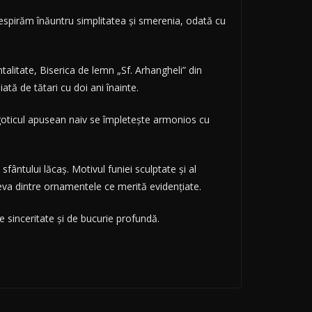
espirăm înăuntru simplitatea și smerenia, odată cu
talitate, Biserica de lemn „Sf. Arhangheli” din
iată de tătari cu doi ani înainte.
goticul apusean naiv se împletește armonios cu
fântului lăcaș. Motivul funiei sculptate și al
teva dintre ornamentele ce merită evidențiate.
e sinceritate și de bucurie profundă.