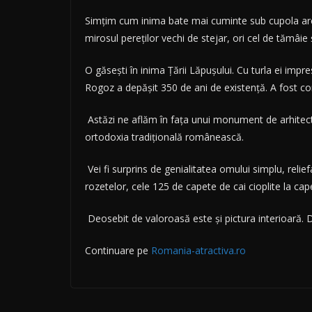
Simțim cum inima bate mai cuminte sub cupola arcui
mirosul pereților vechi de stejar, ori cel de tămâie 
O găsești în inima Țării Lăpușului. Cu turla ei impr
Rogoz a depășit 350 de ani de existență. A fost cons
Astăzi ne aflăm în fața unui monument de arhitect
ortodoxia tradițională românească.
Vei fi surprins de genialitatea omului simplu, relie
rozetelor, cele 125 de capete de cai cioplite la c
Deosebit de valoroasă este și pictura interioară. D
Continuare pe
Romania-atractiva.ro