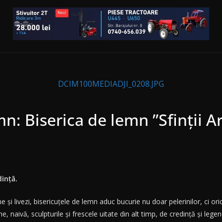
DCIM100MEDIADJI_0208.JPG
mn: Biserica de lemn ”Sfinții A
dință.
 și livezi, bisericuțele de lemn aduc bucurie nu doar pelerinilor, ci o
naivă, sculpturile și frescele uitate din alt timp, de credință și legen