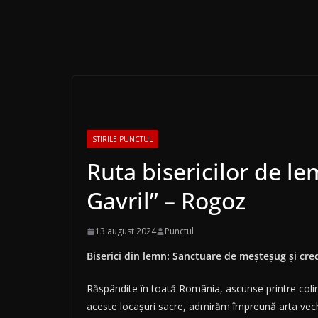
STIRILE PUNCTUL
Ruta bisericilor de le
Gavril” – Rogoz
13 august 2024
Punctul
Biserici din lemn: Sanctuare de meșteșug și cre
Răspândite în toată România, ascunse printre coline
aceste locașuri sacre, admirăm împreună arta veche, 