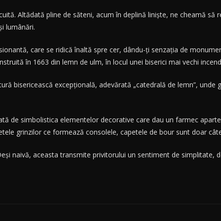
tă. Altădată pline de săteni, acum în deplină liniște, ne cheamă să r
și lumânări.
esionantă, care se ridică înaltă spre cer, dându-ți senzația de monumen
truită în 1663 din lemn de ulm, în locul unei biserici mai vechi incend
ură bisericească excepțională, adevărată „catedrală de lemn”, unde 
fată de simbolistica elementelor decorative care dau un farmec aparte s
apetele grinzilor ce formează consolele, capetele de bour sunt doar câ
eși naivă, aceasta transmite privitorului un sentiment de simplitate, d