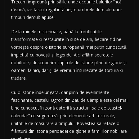
Trecem împreună prin sălile unde ecourile balurilor încă
răsună, iar fastul regal întâlnește umbrele dure ale unor
timpuri demult apuse.
De la ruinele misterioase, până la fortificațiile
transformate și restaurate în sute de ani, fiecare zid ne
vorbește despre o istorie europeană mai puțin cunoscută,
împletită cu povești și legende. Aici aflăm secretele
nobililor și descoperim capitole de istorie pline de glorie și
oameni falnici, dar și de vremuri întunecate de tortură și
trădare.
Cu o istorie îndelungată, dar plină de evenimente
fascinante, castelul Ugron din Zau de Câmpie este cel mai
bine cunoscut în zonă datorită structurii sale de „castel-
calendar” ce sugerează, prin elemente arhitecturale,
unitățile de măsurare a timpului. Povestea sa reface o
frântură din istoria perioadei de glorie a familiilor nobiliare
maghiare.