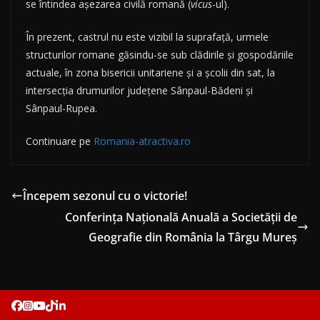
se întindea așezarea civilă romană (
vicus
-ul).
În prezent, castrul nu este vizibil la suprafață, urmele
structurilor romane găsindu-se sub clădirile și gospodăriile
actuale, în zona bisericii unitariene și a școlii din sat, la
intersecția drumurilor județene Sânpaul-Bădeni și
Sânpaul-Rupea.
Continuare pe
Romania-atractiva.ro
Începem sezonul cu o victorie!
Conferința Națională Anuală a Societății de
Geografie din România la Târgu Mureș