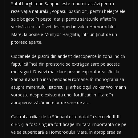
Satul harghitean Sânpaul este renumit astăzi pentru
rezervația naturală „Popasul păsărilor”, pentru heleșteiele
sale bogate în pește, dar și pentru sărăturile aflate în
vecinătatea sa. Îl vei descoperi în valea Homorodului
Mare, la poalele Munților Harghita, într-un ținut de un
pitoresc aparte.
Ciocanele de piatră din andezit descoperite în zonă indică
faptul că încă din preistorie se extrăgea sare pe aceste
meleaguri. Dovezi mai clare privind exploatarea sării la
Sânpaul aparțin însă perioadei romane. În monografia sa
asupra mineritului, istoricul și arheologul Volker Wollmann
vorbește despre existența unei fortificații militare în
apropierea zăcămintelor de sare de aici.
Castrul auxiliar de la Sânpaul este datat în secolele II-III
d.Hr. și a fost singura fortificație militară importantă de pe
valea superioară a Homorodului Mare. În apropierea sa