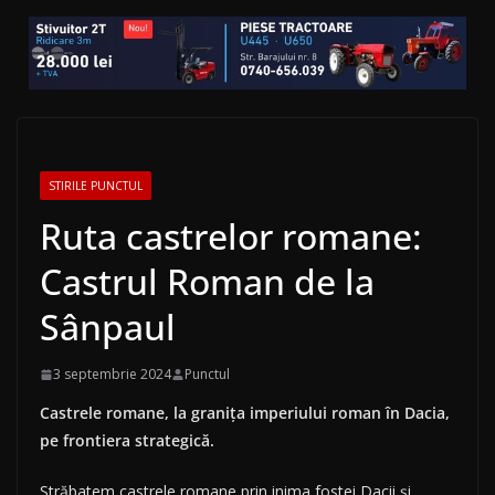
STIRILE PUNCTUL
Ruta castrelor romane:
Castrul Roman de la
Sânpaul
3 septembrie 2024
Punctul
Castrele romane, la granița imperiului roman în Dacia,
pe frontiera strategică.
Străbatem castrele romane prin inima fostei Dacii și