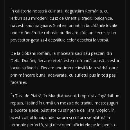
În călătoria noastră culinară, degustăm România, cu
ierburi sau mirodenii cu iz de Orient și tradiții balcanice,
turcești sau maghiare. Suntem primiți în bucătăriile locale
unde mâncărurile robuste au fiecare câte un secret și un
povestitor gata să-l dezvăluie celor deschiși la vorbă.
De la ciobanii români, la măcelarii sași sau pescarii din
Delta Dunării, fiecare rețetă este o ofrandă adusă acestor
locuri străvechi. Fiecare anotimp ne invită la o sărbătoare
prin mâncare bună, adevărată, cu sufletul pus în toți pașii
facerii ei.
În Țara de Piatră, în Munții Apuseni, timpul și-a îngăduit un
repaus, lăsând în urmă un mozaic de tradiții, meșteșuguri
și bucate alese, păstrate cu sfințenie de Țara Moților. În
acest colț al lumii, unde natura și cultura se alătură în
armonie perfectă, veți descoperi plăcintele pe lespede, o