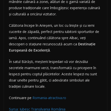
mândrie culinară a zonei, alături de o gamă variată de
produse tradiționale care îmbogățesc experiența culinară
și culturală a oricărui vizitator.
Călătoria începe în Arieșeni, un loc cu liniște și cu ierni
cucerite de zăpadă, perfect pentru iubitorii sporturilor de
iarnă. Apoi, continuând călătoria spre Albac, veți
descoperi o stațiune recunoscută acum ca
Destinație
Europeană de Excelență
.
În satul Bărăști, meșterii lespedari vă vor dezvălui
secretele marmurei verzi, transformată cu pricepere în
lespezi pentru coptul plăcintelor. Aceste lespezi nu sunt
doar unelte pentru gătit, ci adevărate simboluri ale
tradiției culinare locale.
Continuare pe
Romania-atractiva.ro
Sursa: Iubesc Transilvania România