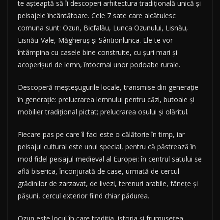
te așteaptă să îi descoperi arhitectura tradițională unică și
peisajele încântătoare. Cele 7 sate care alcătuiesc
comuna sunt: Ozun, Bicfalău, Lunca Ozunului, Lisnău,
Lisnău-Vale, Măgheruș și Sântionlunca. Ele te vor
întâmpina cu casele bine construite, cu șuri mari și
acoperișuri de lemn, întocmai unor podoabe rurale.
Descoperă meșteșugurile locale, transmise din generație
în generație: prelucrarea lemnului pentru căzi, butoaie și
mobilier tradițional pictat; prelucrarea osului și olăritul.
Fiecare pas pe care îl faci este o călătorie în timp, iar
peisajul cultural este unul special, pentru că păstrează în
mod fidel peisajul medieval al Europei: în centrul satului se
află biserica, înconjurată de case, urmată de cercul
grădinilor de zarzavat, de livezi, terenuri arabile, fânețe și
pășuni, cercul exterior fiind chiar pădurea.
Ozun este locul în care tradiția, istoria și frumusețea