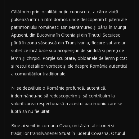
Călătorim prin localități puțin cunoscute, a căror viață
pulsează într-un ritm domol, unde descoperim bijuterii ale
patrimoniului românesc. Din Maramureș și până în Munții
Apuseni, din Bucovina în Oltenia și din Ținutul Secuiesc
până în zona săsească din Transilvania, fiecare sat are un
suflet ce încă bate sub acoperișuri de șindrilă și pereți de
lemn și chirpici. Porțile sculptate, obloanele de lemn pictat
și restul detaliilor vorbesc și ele despre România autentică
a comunităților tradiționale.
Ni se dezvăluie o Românie profundă, autentică,
îndemnându-ne să redescoperim și să contribuim la
valorificarea respectuoasă a acestui patrimoniu care se
luptă să nu fie uitat.
Bine ai venit în comuna Ozun, un tărâm al istoriei și
tradițiilor transilvănene! Situat în județul Covasna, Ozunul