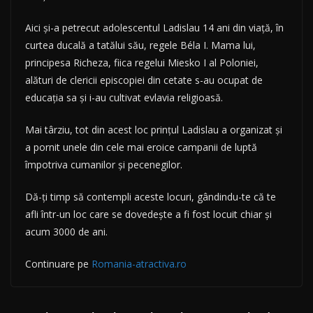
Aici și-a petrecut adolescentul Ladislau 14 ani din viață, în
curtea ducală a tatălui său, regele Béla I. Mama lui,
principesa Richeza, fiica regelui Miesko I al Poloniei,
alături de clericii episcopiei din cetate s-au ocupat de
educația sa și i-au cultivat evlavia religioasă.
Mai târziu, tot din acest loc prințul Ladislau a organizat și
a pornit unele din cele mai eroice campanii de luptă
împotriva cumanilor și pecenegilor.
Dă-ți timp să contempli aceste locuri, gândindu-te că te
afli într-un loc care se dovedește a fi fost locuit chiar și
acum 3000 de ani.
Continuare pe
Romania-atractiva.ro