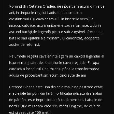
Pornind din Cetatea Oradea, ne întoarcem acum o mie de
ani, în timpurile regelui Ladislau, un simbol al
creștinismului și cavalerismului. În bisericile vechi, la
început catolice, acum unitariene sau reformate, zidurile
ascund bucăți de legendă pictate sub zugrăveli: fresce de
bătălie sau epifanii ale monarhului canonizat, acoperite
auster de reformă.
Pe urmele regelui cavaler înțelegem un capitol legendar al
istoriei maghiare, de la idealurile cavalerești din Europa
catolică a începutului de mileniu până la transformarea
adusă de protestantism acum cinci sute de ani.
Cetatea Biharia este una din cele mai bine păstrate cetăți
medievale timpurii din țară. Fortificația ridicată din maluri
de pământ este impresionantă ca dimensiuni. Laturile de
nord și sud măsoară câte 115 metri lungime, iar cele de
est și vest câte 150 metri.