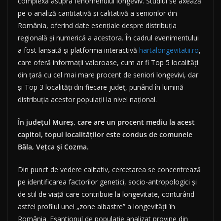
complexă asupra fenomenului longeviv. Studiul se axează
pe o analiză cantitativă și calitativă a seniorilor din
România, oferind date esențiale despre distribuția
regională și numerică a acestora. În cadrul evenimentului
a fost lansată și platforma interactivă
hartalongevitatii.ro
,
care oferă informații valoroase, cum ar fi Top 5 localități
din țară cu cel mai mare procent de seniori longevivi, dar
și Top 3 localități din fiecare județ, punând în lumină
distribuția acestor populații la nivel național.
În județul Mureș, care are un procent mediu la acest
capitol, topul localităților este condus de comunele
Băla, Vețca și Cozma.
Din punct de vedere calitativ, cercetarea se concentrează
pe identificarea factorilor genetici, socio-antropologici și
de stil de viață care contribuie la longevitate, conturând
astfel profilul unei „zone albastre” a longevității în
România. Eșantionul de populație analizat provine din