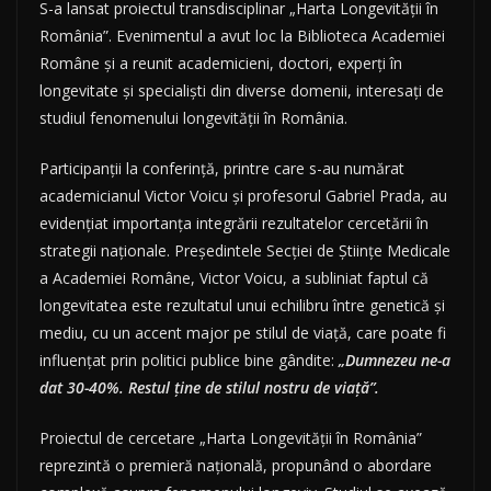
S-a lansat proiectul transdisciplinar „Harta Longevității în
România”. Evenimentul a avut loc la Biblioteca Academiei
Române și a reunit academicieni, doctori, experți în
longevitate și specialiști din diverse domenii, interesați de
studiul fenomenului longevității în România.
Participanții la conferință, printre care s-au numărat
academicianul Victor Voicu și profesorul Gabriel Prada, au
evidențiat importanța integrării rezultatelor cercetării în
strategii naționale. Președintele Secției de Științe Medicale
a Academiei Române, Victor Voicu, a subliniat faptul că
longevitatea este rezultatul unui echilibru între genetică și
mediu, cu un accent major pe stilul de viață, care poate fi
influențat prin politici publice bine gândite​​:
„Dumnezeu ne-a
dat 30-40%. Restul ține de stilul nostru de viață”.
Proiectul de cercetare „Harta Longevității în România”
reprezintă o premieră națională, propunând o abordare