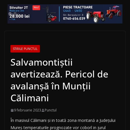
STIRILE PUNCTUL
Salvamontiștii
avertizează. Pericol de
avalanșă în Munții
Călimani
9 februarie 2023
Punctul
În masivul Călimani ṣi in toată zona montană a Județului
Mureṣ temperaturile prognozate vor coborî in jurul