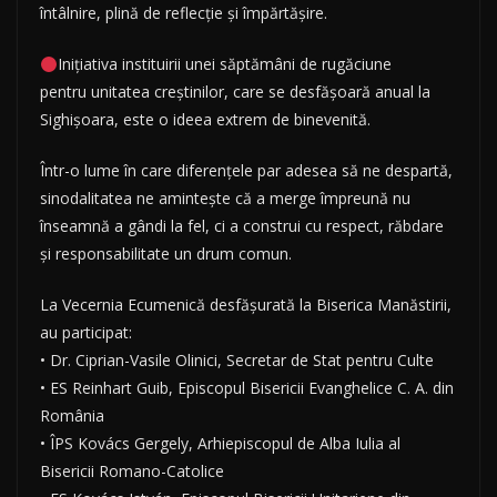
întâlnire, plină de reflecție și împărtășire.
Inițiativa instituirii unei săptămâni de rugăciune
pentru unitatea creștinilor, care se desfășoară anual la
Sighișoara, este o ideea extrem de binevenită.
Într-o lume în care diferențele par adesea să ne despartă,
sinodalitatea ne amintește că a merge împreună nu
înseamnă a gândi la fel, ci a construi cu respect, răbdare
și responsabilitate un drum comun.
La Vecernia Ecumenică desfășurată la Biserica Manăstirii,
au participat:
• Dr. Ciprian-Vasile Olinici, Secretar de Stat pentru Culte
• ES Reinhart Guib, Episcopul Bisericii Evanghelice C. A. din
România
• ÎPS Kovács Gergely, Arhiepiscopul de Alba Iulia al
Bisericii Romano-Catolice