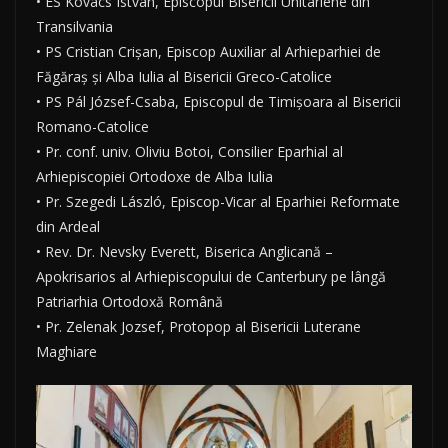
• ES Kovács István, Episcopul Bisericii Unitariene din
Transilvania
• PS Cristian Crișan, Episcop Auxiliar al Arhieparhiei de
Făgăraș și Alba Iulia al Bisericii Greco-Catolice
• PS Pál József-Csaba, Episcopul de Timișoara al Bisericii
Romano-Catolice
• Pr. conf. univ. Oliviu Botoi, Consilier Eparhial al
Arhiepiscopiei Ortodoxe de Alba Iulia
• Pr. Szegedi László, Episcop-Vicar al Eparhiei Reformate
din Ardeal
• Rev. Dr. Nevsky Everett, Biserica Anglicană –
Apokrisarios al Arhiepiscopului de Canterbury pe lângă
Patriarhia Ortodoxă Română
• Pr. Zelenak Jozsef, Protopop al Bisericii Luterane
Maghiare