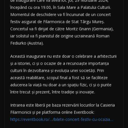
de inaugurare care va avea loc joi, 29 februarie 2024,
începând cu ora 19.00, în Sala Mare a Palatului Culturii.
Momentul de deschidere va fi încununat de un concert
festiv asigurat de Filarmonica de Stat Târgu Mureș.
Concertul va fi dirijat de către Moritz Gnann (Germania),
iar solistul va fi pianistul de origine ucraineană Roman
Fediurko (Austria).
Această inaugurare nu este doar o celebrare a arhitecturii
și a istoriei, ci și o ocazie de a recunoaște importanța
culturii în dezvoltarea și evoluția unei societăți. Prin
această reabilitare, scopul final a fost să se faciliteze
aducerea la viață nu doar a un spațiu fizic, ci și o punte
între trecut și prezent, între tradiție și inovație.
Intrarea este liberă pe baza rezervării locurilor la Casieria
Filarmonicii și pe platforma online Eventbook:
https://eventbook.ro/…/bilete-concert-festiv-cu-ocazia…