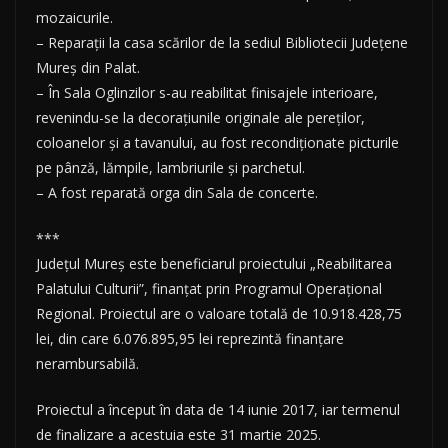
mozaicurile.
– Reparații la casa scărilor de la sediul Bibliotecii Judeţene
Mureș din Palat.
– În Sala Oglinzilor s-au reabilitat finisajele interioare,
revenindu-se la decorațiunile originale ale pereților,
coloanelor și a tavanului, au fost recondiționate picturile
pe pânză, lămpile, lambriurile și parchetul.
– A fost reparată orga din Sala de concerte.
***
Județul Mureș este beneficiarul proiectului „Reabilitarea
Palatului Culturii”, finanțat prin Programul Operațional
Regional. Proiectul are o valoare totală de 10.918.428,75
lei, din care 6.076.895,95 lei reprezintă finanțare
nerambursabilă.
Proiectul a început în data de 14 iunie 2017, iar termenul
de finalizare a acestuia este 31 martie 2025.