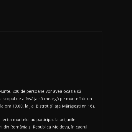
 Munte. 200 de persoane vor avea ocazia să
l cu scopul de a ȋnvăţa să meargă pe munte într-un
 ora 19.00, la J’ai Bistrot (Piața Mărășești nr. 16).
ecţia muntelui au participat la acţiunile
i din România şi Republica Moldova, în cadrul