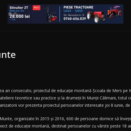
unte
eilea an consecutiv, proiectul de educaţie montană Şcoala de Mers pe
ateliere teoretice sau practice şi la drumeţii în Munţii Călimani, totu
izatorii vor prezenta proiectul persoanelor interesate joi 8 iunie, de la
e Munte, organizate în 2015 şi 2016, 600 de persoane dornice să înveţe l
ect de educaţie montană, destinat persoanelor cu vârste peste 18 an