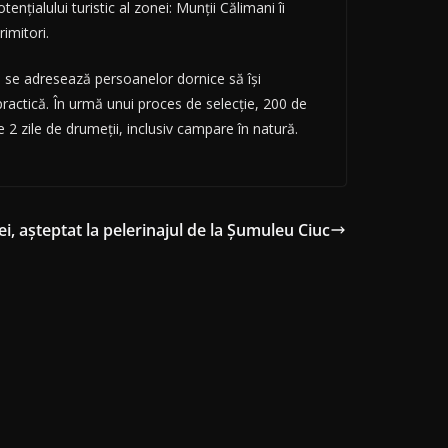
tenţialului turistic al zonei: Munţii Călimani îi
rimitori.
i se adresează persoanelor dornice să îşi
ractică. În urmă unui proces de selecţie, 200 de
 2 zile de drumeţii, inclusiv campare în natură.
i, așteptat la pelerinajul de la Șumuleu Ciuc