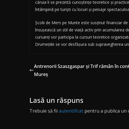
căruia li se prezintă cunoştinţe teoretice şi practice,
întâmpinã pe turişti cu locuri şi peisaje spectaculoa
Şcolii de Mers pe Munte este susţinut financiar de
însuşească un stil de viaţă activ prin acumularea 
cursanţi vor participa la cursuri teoretice organiza
Drumeţiile se vor desfăşura sub supravegherea unor
Antrenorii Szaszgaspar şi Trif rămân în co
Mureş
Lasă un răspuns
Trebuie să fii
autentificat
pentru a publica un 