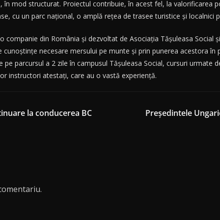
 în mod structurat. Proiectul contribuie, în acest fel, la valorificarea po
se, cu un parc naţional, o amplă reţea de trasee turistice şi localnici p
 o companie din România şi dezvoltat de Asociaţia Tăşuleasa Social ș
de cunoştinţe necesare mersului pe munte şi prin punerea acestora în p
te pe parcursul a 2 zile în campusul Tăşuleasa Social, cursuri urmate de
 instructori atestaţi, care au o vastă experienţă.
ntinuare la conducerea BC
Președintele Ungarie
comentariu.