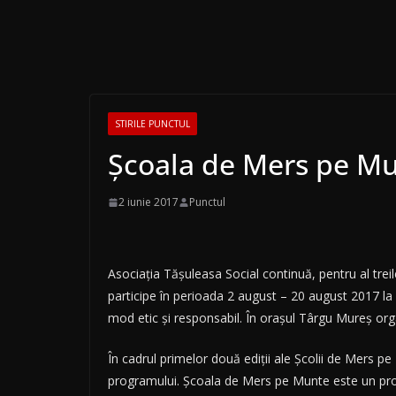
STIRILE PUNCTUL
Școala de Mers pe M
2 iunie 2017
Punctul
Asociaţia Tăşuleasa Social continuă, pentru al tr
participe în perioada 2 august – 20 august 2017 la 
mod etic şi responsabil. În orașul Târgu Mureș organ
În cadrul primelor două ediţii ale Şcolii de Mers p
programului. Şcoala de Mers pe Munte este un proi