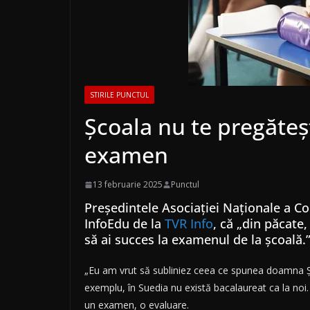
STIRILE PUNCTUL
Școala nu te pregăteșt
examen
13 februarie 2025
Punctul
Președintele Asociației Naționale a Co
InfoEdu de la
TVR Info
, că „din păcate
să ai succes la examenul de la școală.
„Eu am vrut să subliniez ceea ce spunea doamna Șt
exemplu, în Suedia nu există bacalaureat ca la noi
un examen, o evaluare.