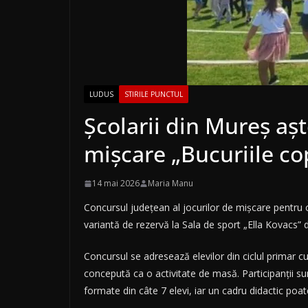
LUDUS
STIRILE PUNCTUL
Școlarii din Mureș aș
mișcare „Bucuriile cop
14 mai 2026
Maria Manu
Concursul județean al jocurilor de mișcare pentru cop
variantă de rezervă la Sala de sport „Ella Kovacs” 
Concursul se adresează elevilor din ciclul primar cu
concepută ca o activitate de masă. Participanții sun
formate din câte 7 elevi, iar un cadru didactic poat