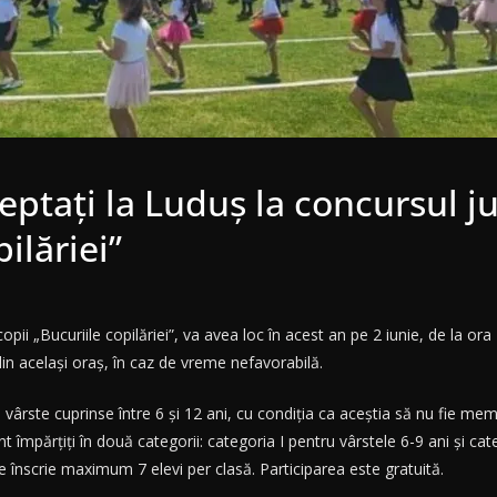
teptați la Luduș la concursul j
ilăriei”
ii „Bucuriile copilăriei”, va avea loc în acest an pe 2 iunie, de la ora 
din același oraș, în caz de vreme nefavorabilă.
 vârste cuprinse între 6 și 12 ani, cu condiția ca aceștia să nu fie memb
t împărțiți în două categorii: categoria I pentru vârstele 6-9 ani și cat
e înscrie maximum 7 elevi per clasă. Participarea este gratuită.