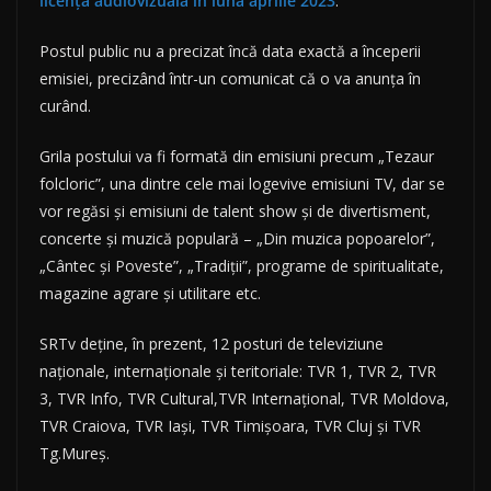
licenţă audiovizuală în luna aprilie 2023
.
Postul public nu a precizat încă data exactă a începerii
emisiei, precizând într-un comunicat că o va anunţa în
curând.
Grila postului va fi formată din emisiuni precum „Tezaur
folcloric”, una dintre cele mai logevive emisiuni TV, dar se
vor regăsi şi emisiuni de talent show şi de divertisment,
concerte şi muzică populară – „Din muzica popoarelor”,
„Cântec şi Poveste”, „Tradiţii”, programe de spiritualitate,
magazine agrare şi utilitare etc.
SRTv deţine, în prezent, 12 posturi de televiziune
naţionale, internaţionale şi teritoriale: TVR 1, TVR 2, TVR
3, TVR Info, TVR Cultural,TVR Internaţional, TVR Moldova,
TVR Craiova, TVR Iaşi, TVR Timişoara, TVR Cluj şi TVR
Tg.Mureş.