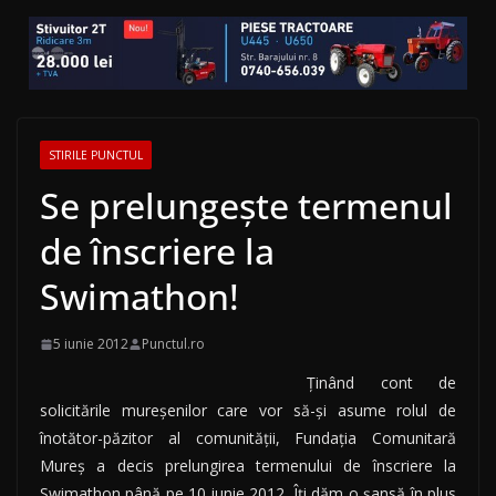
STIRILE PUNCTUL
Se prelungeşte termenul
de înscriere la
Swimathon!
5 iunie 2012
Punctul.ro
Ţinând cont de
solicitările mureşenilor care vor să-şi asume rolul de
înotător-păzitor al comunităţii, Fundaţia Comunitară
Mureş a decis prelungirea termenului de înscriere la
Swimathon până pe 10 iunie 2012. Îţi dăm o şansă în plus