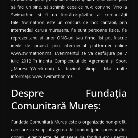
să faci un bine, să schimbi ceea ce nu-ţi convine. Vino la
Swimathon şi fi un înotător-păzitor al comunităţii
tale. Swimathon este un concurs de înot caritabil, prin
intermediul căruia mureşenii, fie sunt persoane fizice, fie
reprezentanţi ai unor ONG-uri sau firme, îşi pot înscrie
ideile de proiect prin intermediul platformei online
www.swimathon.ms. Evenimentul se va desfășura pe 7
iulie 2012 în incinta Complexului de Agrement și Sport
,,Mureșul”(Week-end) la bazinul olimpic. Mai multe
informaţii: www.swimathon.ms.
Despre Fundația
Comunitară Mureș:
Fundația Comunitară Mureș este o organizaţie non-profit,
care are ca scop atragerea de fonduri (prin sponsorizări,
donații, evenimente de atragere de fonduri etc.) pentru