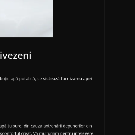
Livezeni
buţie apă potabilă, se
sistează furnizarea apei
apă tulbure, din cauza antrenării depunerilor din
confortul creat. Vă mulţumim pentru înţelegere.