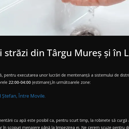
i străzi din Târgu Mureș și în 
, pentru executarea unor lucrări de mentenanță a sistemului de distri
orele
22:00-04:00
(estimare),în următoarele zone:
 Ștefan, Între Movile.
ntării cu apă este posibil ca, pentru scurt timp, la robinete să curgă 
n scopuri menajere până la limpezirea ei. Ne cerem scuze pentru dis