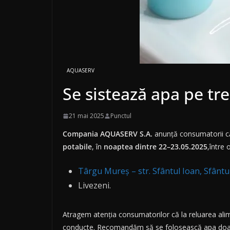
AQUASERV
Se sistează apa pe tre
21 mai 2025
Punctul
Compania AQUASERV
S.A.
anunţă consumatorii că
potabile
, în
noaptea dintre 22–23.05.2025
,între 
Târgu Mureș – str. Sfântul Ioan, Sfântul
Livezeni.
Atragem atenţia consumatorilor că la reluarea alime
conducte. Recomandăm să se folosească apa doar î