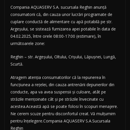
Compania AQUASERV S.A. sucursala Reghin anunţă
consumatorii că, din cauza unor lucrări programate de
cuplare conductă de alimentare cu apă potabilă pe str.
Argeșului, se sistează furnizarea apei potabile în data de
04.02.2025, între orele 08:00-17:00 (estimare), în
următoarele zone:
Reghin – str. Argeșului, Oltului, Crișului, Lăpușnei, Lungă,
Scurtă.
Atragem atenția consumatorilor că la repunerea în
funcțiunea a rețelei, din cauza antrenării depunerilor din
conducte, apa va avea suspensii și culoare, atât pe
străzile mențoinate cât și pe străzile învecinate cu
acestea.Această apă se poate folosi în scopuri menajere.
Ne cerem scuze pentru disconfortul creat. Vă mulţumim
pentru înţelegere.Compania AQUASERV S.A.Sucursala
Reghin