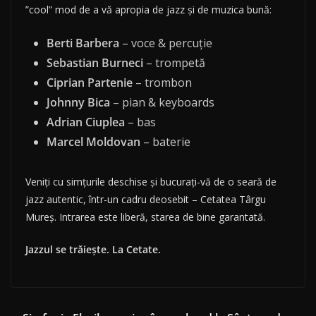
”cool” mod de a vă apropia de jazz și de muzica bună:
Berti Barbera
– voce & percuție
Sebastian Burneci
– trompetă
Ciprian Partenie
– trombon
Johnny Bica
– pian & keyboards
Adrian Ciuplea
– bas
Marcel Moldovan
– baterie
Veniți cu simțurile deschise și bucurați-vă de o seară de
jazz autentic, într-un cadru deosebit – Cetatea Târgu
Mureș. Intrarea este liberă, starea de bine garantată.
Jazzul se trăiește. La Cetate.