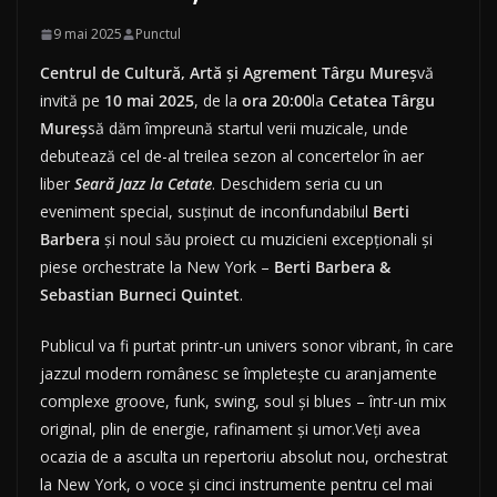
9 mai 2025
Punctul
Centrul de Cultură, Artă și Agrement Târgu Mureș
vă
invită pe
10 mai 2025
, de la
ora 20:00
la
Cetatea Târgu
Mureș
să dăm împreună startul verii muzicale, unde
debutează cel de-al treilea sezon al concertelor în aer
liber
Seară Jazz la Cetate
. Deschidem seria cu un
eveniment special, susținut de inconfundabilul
Berti
Barbera
și noul său proiect cu muzicieni excepționali și
piese orchestrate la New York –
Berti Barbera &
Sebastian Burneci Quintet
.
Publicul va fi purtat printr-un univers sonor vibrant, în care
jazzul modern românesc se împletește cu aranjamente
complexe groove, funk, swing, soul și blues – într-un mix
original, plin de energie, rafinament și umor.Veți avea
ocazia de a asculta un repertoriu absolut nou, orchestrat
la New York, o voce și cinci instrumente pentru cel mai