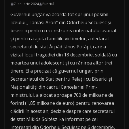
7 ianuarie 2024
Punctul
Guvernul ungar va acorda tot sprijinul posibil
liceului „Tamási Áron” din Odorheiu Secuiesc şi
bisericii pentru reconstruirea internatului avariat
şi pentru a ajuta familiile victimelor, a declarat
secretarul de stat Árpád János Potápi, care a
vizitat locul tragediei din 18 decembrie, soldată cu
moartea unui adolescent şi cu rănirea altor trei
tinere. El a precizat că guvernul ungar, prin
Secretariatul de Stat pentru Relaţii cu Biserici şi
Naţionalităţi din cadrul Cancelariei Prim-
ministrului, a alocat aproape 700 de milioane de
forinţi (1,85 milioane de euro) pentru renovarea
clădirii în acest an, decizie despre care secretarul
de stat Miklós Soltész i-a informat pe cei
interesaţi din Odorheiu Secuiesc pe 6 decembrie,