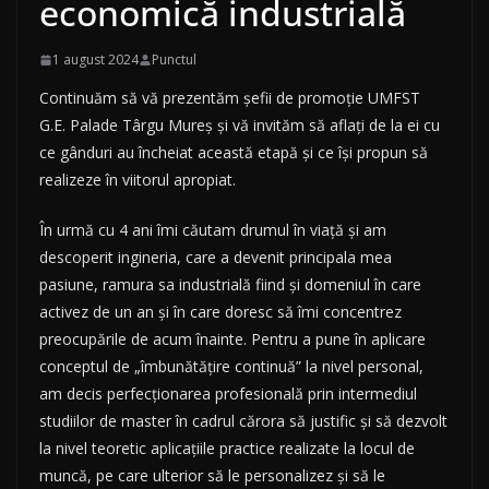
economică industrială
1 august 2024
Punctul
Continuăm să vă prezentăm șefii de promoție UMFST
G.E. Palade Târgu Mureș și vă invităm să aflați de la ei cu
ce gânduri au încheiat această etapă și ce își propun să
realizeze în viitorul apropiat.
În urmă cu 4 ani îmi căutam drumul în viață și am
descoperit ingineria, care a devenit principala mea
pasiune, ramura sa industrială fiind și domeniul în care
activez de un an și în care doresc să îmi concentrez
preocupările de acum înainte. Pentru a pune în aplicare
conceptul de „îmbunătățire continuă” la nivel personal,
am decis perfecționarea profesională prin intermediul
studiilor de master în cadrul cărora să justific și să dezvolt
la nivel teoretic aplicațiile practice realizate la locul de
muncă, pe care ulterior să le personalizez și să le