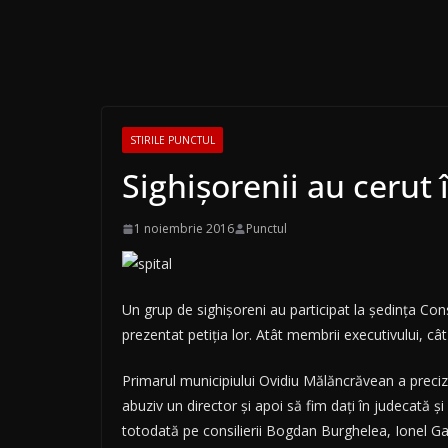
STIRILE PUNCTUL
Sighișorenii au cerut 
1 noiembrie 2016
Punctul
Un grup de sighișoreni au participat la ședința Consi
prezentat petiția lor. Atât membrii executivului, cât 
Primarul municipiului Ovidiu Mălăncrăvean a preciz
abuziv un director și apoi să fim dați în judecată și
totodată pe consilierii Bogdan Burghelea, Ionel Gav