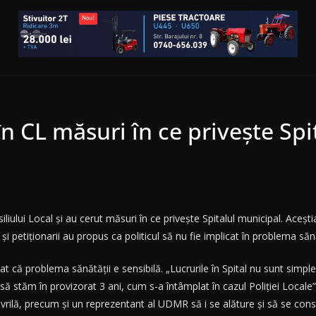
în CL măsuri în ce privește Spi
liului Local și au cerut măsuri în ce privește Spitalul municipal. Aceștia
și petiționarii au propus ca politicul să nu fie implicat în problema sănăt
at că problema sănătății e sensibilă. „Lucrurile în Spital nu sunt sim
 să stăm în provizorat 3 ani, cum s-a întâmplat în cazul Poliției Locale”
rilă, precum și un reprezentant al UDMR să i se alăture și să se const