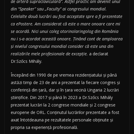
de arteră supraclaviculară”. Astfel practic am devenit unul
din “Speaker” sau „Faculty” ai congresului mondial.
Celelalte două lucrări au fost acceptate spre a fi prezentate
ca ePostere. Am considerat că este o mare onoare care mi
se acordă. Nici unui coleg otorinolaringolog din România
nu i s-a acordat această onoare. Ținând cont de amploarea
și nivelul congresului mondial consider că este una din
realizările mele profesionale de excepție.
a declarat
Dr.Szőcs Mihály.
Începând din 1990 de pe vremea rezidențiatului și până
astăzi timp de 23 de ani a prezentat la fiecare congres și
conferință din țară, dar și în țara vecină Ungaria 2 lucrări
științifice. Din 2017 și până în 2023 a Dr.Szőcs Mihály
prezentat lucrări la 2 congrese mondiale și 2 congrese
europene de ORL. Conținutul lucrărilor prezentate a fost
axat întotdeauna pe rezultatele personale obținute și
propria sa experiență profesională.