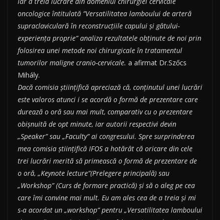
iar a treia lucrare din domeniul chirurgiei cervicale
oncologice întitulată ”Versatilitatea lamboului de arteră
supraclaviculară în reconstrucțiile capului și gâtului-
experiența proprie” analiza rezultatele obținute de noi prin
folosirea unei metode noi chirurgicale în tratamentul
tumorilor maligne cranio-cervicale.
a afirmat Dr.Szőcs
Mihály.
Dacă comisia științifică apreciază că, conținutul unei lucrări
este valoros atunci i se acordă o formă de prezentare care
durează o oră sau mai mult, comparativ cu o prezentare
obișnuită de opt minute, iar autorii respectivi devin
„Speaker” sau „Faculty” ai congresului. Spre surprinderea
mea comisia științifică IFOS a hotărât că oricare din cele
trei lucrări merită să primească o formă de prezentare de
o oră, „Keynote lecture”(Prelegere principală) sau
„Workshop” (Curs de formare practică) și să o aleg pe cea
care îmi convine mai mult. Eu am ales cea de a treia și mi
s-a acordat un „workshop” pentru „Versatilitatea lamboului