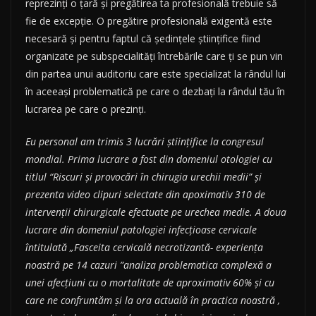
reprezinți o țară și pregătirea ta profesională trebuie să
fie de excepție. O pregătire profesională exigentă este
necesară și pentru faptul că ședințele științifice fiind
organizate pe subspecialități întrebările care ți se pun vin
din partea unui auditoriu care este specializat la rândul lui
în aceeași problematică pe care o dezbați la rândul tău în
lucrarea pe care o prezinți.
Eu personal am trimis 3 lucrări științifice la congresul
mondial. Prima lucrare a fost din domeniul otologiei cu
titlul “Riscuri și provocări în chirugia urechii medii” și
prezenta video clipuri selectate din apoximativ 310 de
intervenții chirurgicale efectuate pe urechea medie. A doua
lucrare din domeniul patologiei infecțioase cervicale
întitulată „Fasceita cervicală necrotizantă- experiența
noastră pe 14 cazuri ”analiza problematica complexă a
unei afecțiuni cu o mortalitate de aproximativ 60% și cu
care ne confruntăm și la ora actuală în practica noastră ,