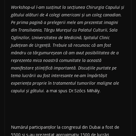
Workshop-ul l-am susținut la secțiunea Chirurgia Capului și
gâtului alături de 4 colegi americani și un coleg canadian.
Pe prima pagină a prelegerii mele am prezentat imagini
din Transilvania, Târgu Mureșul cu Palatul Culturii, Sala
Oglinzilor, Universitatea de Medicină, Spitalul Clinic
Județean de Urgență. Trebuie să recunosc că am fost
mândru ca târgumureșean că am avut posibilitatea de a
reprezenta mica noastră comunitate la această
manifestare științifică importantă. Discuțiile purtate pe
tema lucrării au fost interesante ne-am împărtășit
experiența proprie în tratamentul tumorilor maligne ale
capului și gâtului.
a mai spus Dr.Szőcs Mihály.
Numărul participanților la congresul din Dubai a fost de
5500 și s-au prezentat aproximativ 1500 de lucrări