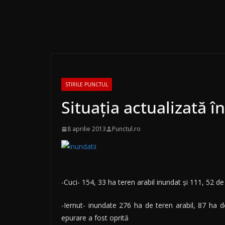
STIRILE PUNCTUL
Situația actualizată î
8 aprilie 2013
Punctul.ro
-Cuci- 154, 33 ha teren arabil inundat şi 111, 52 de
-Iernut- inundate 276 ha de teren arabil, 87 ha de
epurare a fost oprită