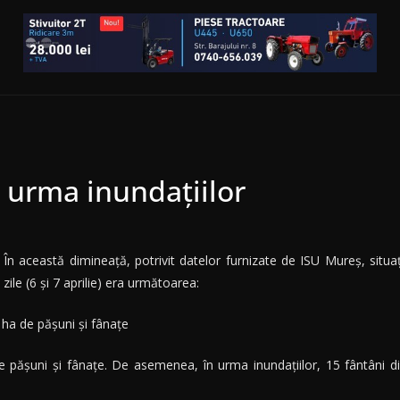
n urma inundațiilor
În această dimineaţă, potrivit datelor furnizate de ISU Mureş, situaţ
zile (6 şi 7 aprilie) era următoarea:
 ha de păşuni şi fânaţe
 păşuni şi fânaţe. De asemenea, în urma inundaţiilor, 15 fântâni din