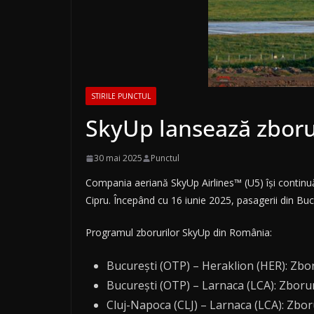
STIRILE PUNCTUL
SkyUp lansează zborur
30 mai 2025
Punctul
Compania aeriană SkyUp Airlines™ (U5) își continuă
Cipru. Începând cu 16 iunie 2025, pasagerii din Buc
Programul zborurilor SkyUp din România:
București (OTP) – Heraklion (HER): Zborur
București (OTP) – Larnaca (LCA): Zboruri 
Cluj-Napoca (CLJ) – Larnaca (LCA): Zborur