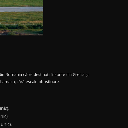
n România către destinații însorite din Grecia și
 Larnaca, fără escale obositoare.
nic).
nic).
unic).