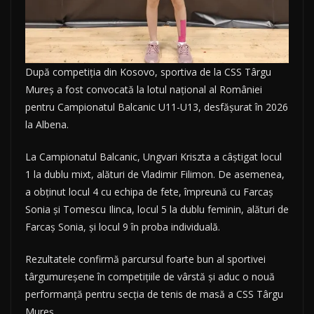
După competiția din Kosovo, sportiva de la CSS Târgu
Mureș a fost convocată la lotul național al României
pentru Campionatul Balcanic U11-U13, desfășurat în 2026
la Albena.
La Campionatul Balcanic, Ungvari Kriszta a câștigat locul
1 la dublu mixt, alături de Vladimir Filimon. De asemenea,
a obținut locul 4 cu echipa de fete, împreună cu Farcaș
Sonia și Tomescu Ilinca, locul 5 la dublu feminin, alături de
Farcaș Sonia, și locul 9 în proba individuală.
Rezultatele confirmă parcursul foarte bun al sportivei
târgumureșene în competițiile de vârstă și aduc o nouă
performanță pentru secția de tenis de masă a CSS Târgu
Mureș.