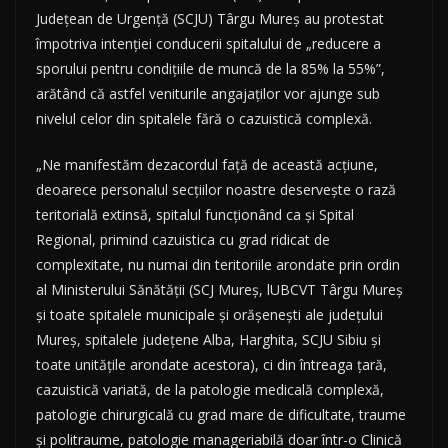
Judeţean de Urgenţă (SCJU) Târgu Mureş au protestat
împotriva intenţiei conducerii spitalului de „reducere a
sporului pentru condiţiile de muncă de la 85% la 55%”,
arătând că astfel veniturile angajaţilor vor ajunge sub
nivelul celor din spitalele fără o cazuistică complexă.
„Ne manifestăm dezacordul faţă de această acţiune,
deoarece personalul secţiilor noastre deserveşte o rază
teritorială extinsă, spitalul funcţionând ca şi Spital
Regional, primind cazuistica cu grad ridicat de
complexitate, nu numai din teritoriile arondate prin ordin
al Ministerului Sănătăţii (SCJ Mureş, lUBCVT Târgu Mureş
şi toate spitalele municipale şi orăşeneşti ale judeţului
Mureş, spitalele judeţene Alba, Harghita, SCJU Sibiu şi
toate unităţile arondate acestora), ci din întreaga ţară,
cazuistică variată, de la patologie medicală complexă,
patologie chirurgicală cu grad mare de dificultate, traume
şi politraume, patologie manageriabilă doar într-o Clinică