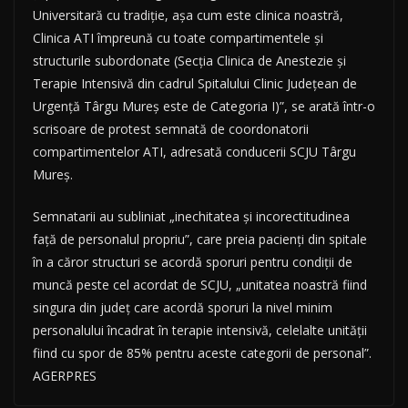
Universitară cu tradiţie, aşa cum este clinica noastră,
Clinica ATI împreună cu toate compartimentele şi
structurile subordonate (Secţia Clinica de Anestezie şi
Terapie Intensivă din cadrul Spitalului Clinic Judeţean de
Urgenţă Târgu Mureş este de Categoria I)”, se arată într-o
scrisoare de protest semnată de coordonatorii
compartimentelor ATI, adresată conducerii SCJU Târgu
Mureş.
Semnatarii au subliniat „inechitatea şi incorectitudinea
faţă de personalul propriu”, care preia pacienţi din spitale
în a căror structuri se acordă sporuri pentru condiţii de
muncă peste cel acordat de SCJU, „unitatea noastră fiind
singura din judeţ care acordă sporuri la nivel minim
personalului încadrat în terapie intensivă, celelalte unităţii
fiind cu spor de 85% pentru aceste categorii de personal”.
AGERPRES