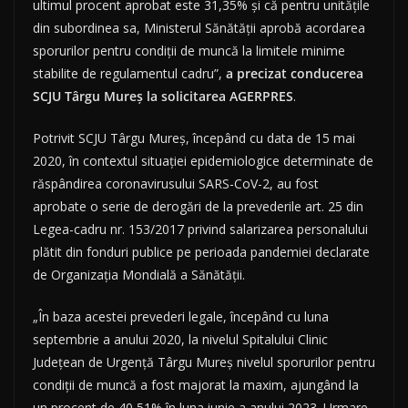
ultimul procent aprobat este 31,35% şi că pentru unităţile
din subordinea sa, Ministerul Sănătăţii aprobă acordarea
sporurilor pentru condiţii de muncă la limitele minime
stabilite de regulamentul cadru”,
a precizat conducerea
SCJU Târgu Mureş la solicitarea AGERPRES
.
Potrivit SCJU Târgu Mureş, începând cu data de 15 mai
2020, în contextul situaţiei epidemiologice determinate de
răspândirea coronavirusului SARS-CoV-2, au fost
aprobate o serie de derogări de la prevederile art. 25 din
Legea-cadru nr. 153/2017 privind salarizarea personalului
plătit din fonduri publice pe perioada pandemiei declarate
de Organizaţia Mondială a Sănătăţii.
„În baza acestei prevederi legale, începând cu luna
septembrie a anului 2020, la nivelul Spitalului Clinic
Judeţean de Urgenţă Târgu Mureş nivelul sporurilor pentru
condiţii de muncă a fost majorat la maxim, ajungând la
un procent de 40,51% în luna iunie a anului 2023. Urmare